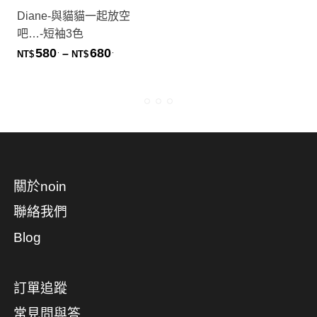
Diane-與貓貓一起放空
吧…-短袖3色
580
680
.
.
價格範圍：NT$580. 到 NT$680.
–
NT$
NT$
關於noin
聯絡我們
Blog
訂單追蹤
常見問與答