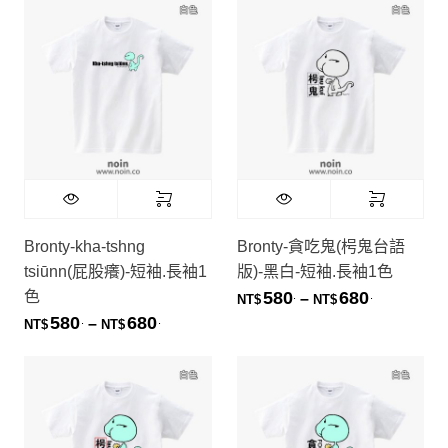
Bronty-kha-tshng
Bronty-貪吃鬼(枵鬼台語
tsiūnn(屁股癢)-短袖.長袖1
版)-黑白-短袖.長袖1色
色
580
680
.
.
價格範圍：NT
–
NT$
NT$
580
680
.
.
價格範圍：NT$580. 到 NT$680.
–
NT$
NT$