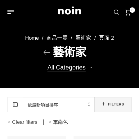
0
Home
/
商品一覽
/
藝術家
/
頁面 2
藝術家
All Categories
22
achin
14
Ruby
依最新項目排序
FILTERS
13
aoi
Clear filters
軍綠色
13
小屁雷龍
49