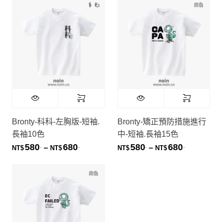
Diane Chiang
Bronty-科科-左胸版-短袖.
Bronty-矯正預防措施進行
長袖10色
中-短袖.長袖15色
580
680
580
680
.
.
.
.
價格範圍：NT$580. 到 NT$680.
價格範圍：NT
–
–
NT$
NT$
NT$
NT$