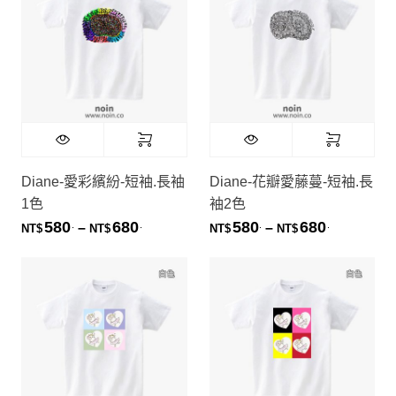
Diane-愛彩繽紛-短袖.長袖
Diane-花瓣愛藤蔓-短袖.長
1色
袖2色
580
680
580
680
.
.
.
.
價格範圍：NT$580. 到 NT$680.
價格範圍：NT
–
–
NT$
NT$
NT$
NT$