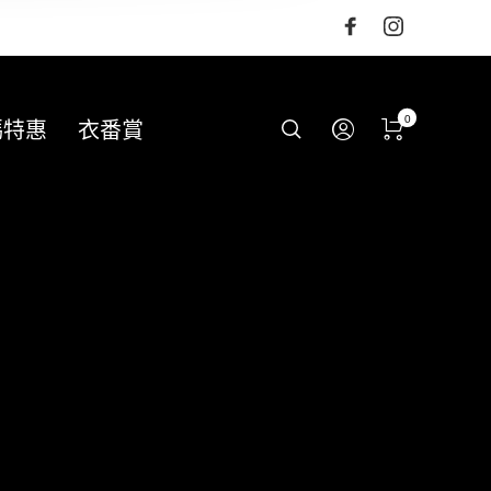
0
碼特惠
衣番賞