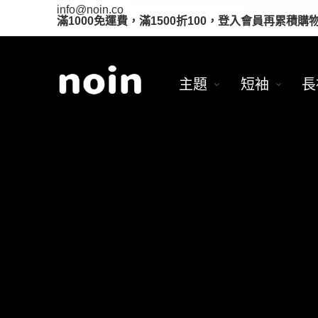
info@noin.co
滿1000免運費，滿1500折100，登入會員再累積購
主題
短袖
長