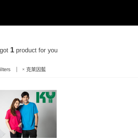
1
 got
product for you
ilters
克萊因藍