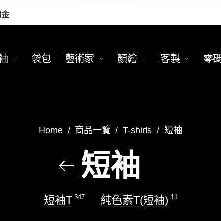
物金
袖
袋包
藝術家
顏繪
客製
零
Home
/
商品一覽
/
T-shirts
/
短袖
短袖
347
11
短袖T
純色素T(短袖)