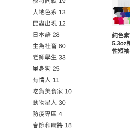
19
模特同款
13
大地色系
12
昆蟲出現
28
日本語
純色素T
5.3o
60
生為社畜
性短袖
33
老師學生
25
單身狗
11
有情人
10
吃貨美食家
30
動物星人
4
防疫專區
18
春節和麻將