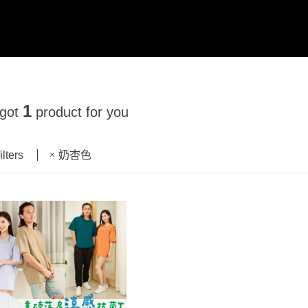
1
 got
product for you
ilters
奶杏色