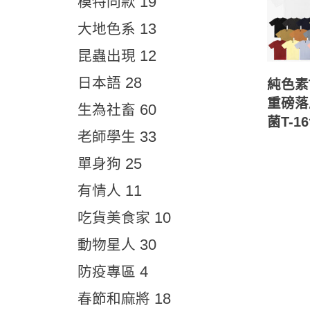
19
模特同款
13
大地色系
12
昆蟲出現
28
日本語
純色素T
重磅落
60
生為社畜
菌T-1
33
老師學生
25
單身狗
11
有情人
10
吃貨美食家
30
動物星人
4
防疫專區
18
春節和麻將