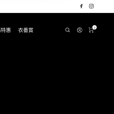
0
碼特惠
衣番賞