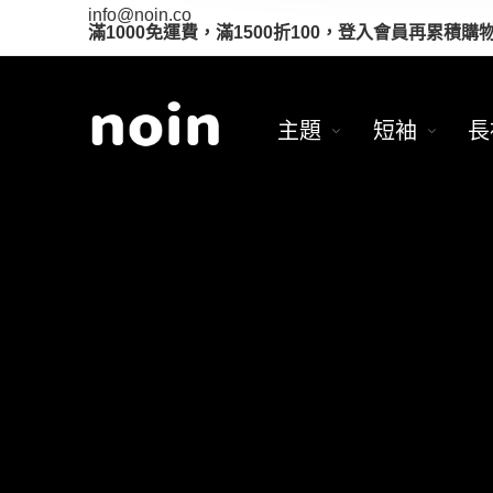
info@noin.co
滿1000免運費，滿1500折100，登入會員再累積購
主題
短袖
長