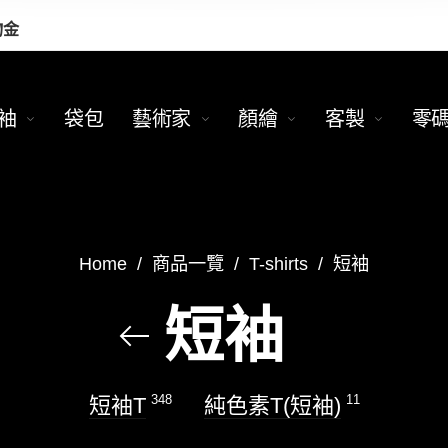
物金
袖
袋包
藝術家
顏繪
客製
零
Home
/
商品一覽
/
T-shirts
/
短袖
短袖
348
11
短袖T
純色素T(短袖)