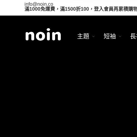
info@noin.co
滿1000免運費，滿1500折100，登入會員再累積購
主題
短袖
長