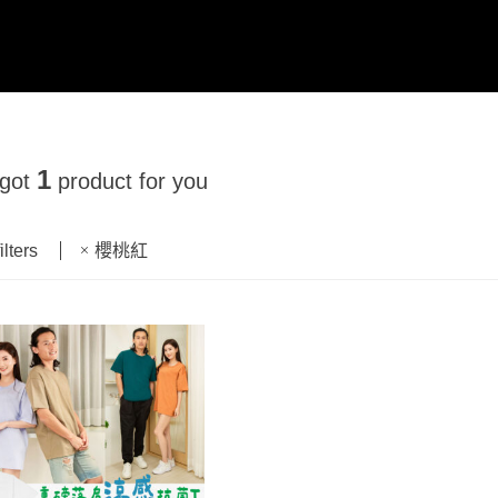
1
 got
product for you
ilters
櫻桃紅