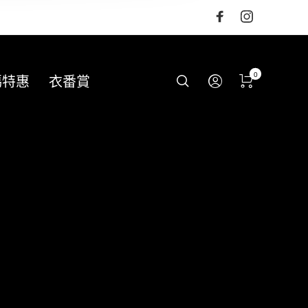
0
碼特惠
衣番賞