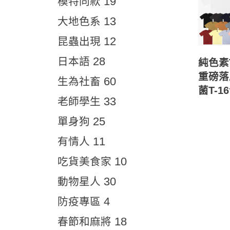
19
模特同款
13
大地色系
12
昆蟲出現
28
日本語
純色素T
重磅落
60
生為社畜
菌T-1
33
老師學生
25
單身狗
11
有情人
10
吃貨美食家
30
動物星人
4
防疫專區
18
春節和麻將