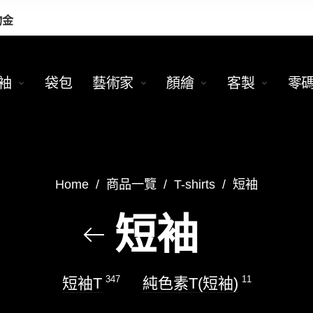
物金
袖
袋包
藝術家
顏繪
客製
零
Home
/
商品一覽
/
T-shirts
/
短袖
短袖
347
11
短袖T
純色素T(短袖)