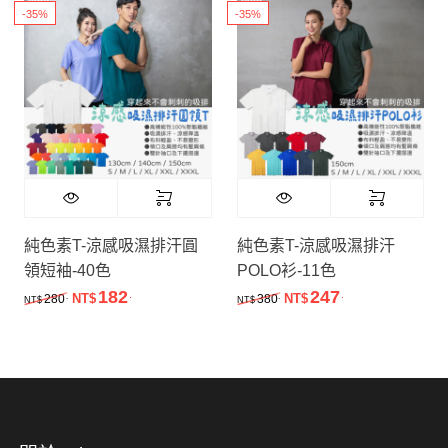
-35%
-35%
純色素T-涼感吸濕排汗圓
純色素T-涼感吸濕排汗
領短袖-40色
POLO衫-11色
182
247
.
.
原始價格：NT$280.。
目前價格：NT$182.。
原始價格：NT$380.。
目前價格：NT$
.
.
280
NT$
380
NT$
NT$
NT$