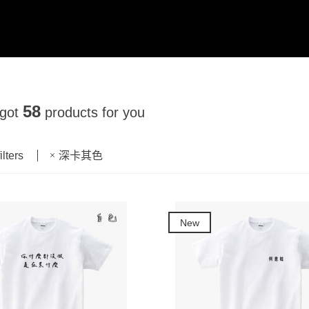
58
 got
products for you
ilters
深卡其色
New