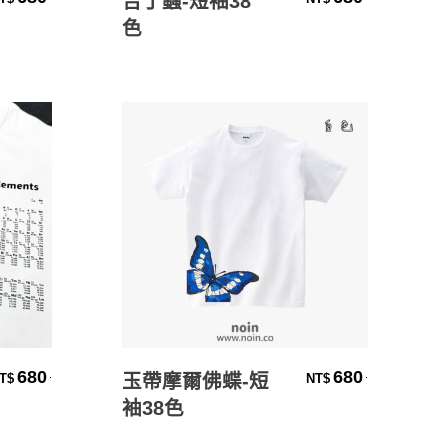
吉丁蟲-短袖38
色
選擇規格
680
680
.
.
玉帶摩爾佛蝶-短
T$
NT$
袖38色