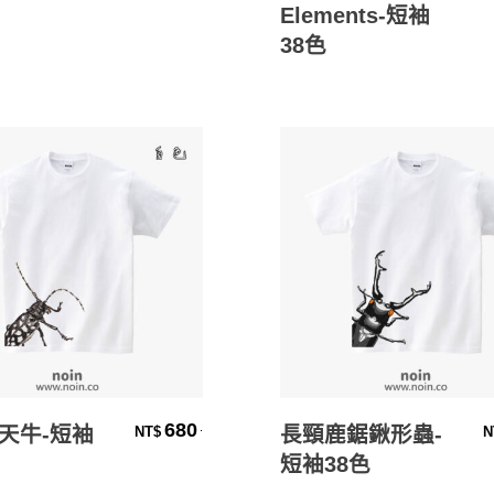
Elements-短袖
38色
選擇規格
選擇規格
680
.
天牛-短袖
長頸鹿鋸鍬形蟲-
NT$
N
短袖38色