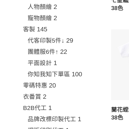
七星瓢
2
人物顏繪
38色
2
寵物顏繪
145
客製
29
代客印製5件↓
22
團體服6件↑
1
平面設計
100
你知我知下單區
20
零碼特惠
2
衣番賞
1
B2B代工
蘭花螳
38色
1
品牌改標印製代工