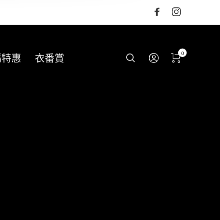
0
碼特惠
衣番賞