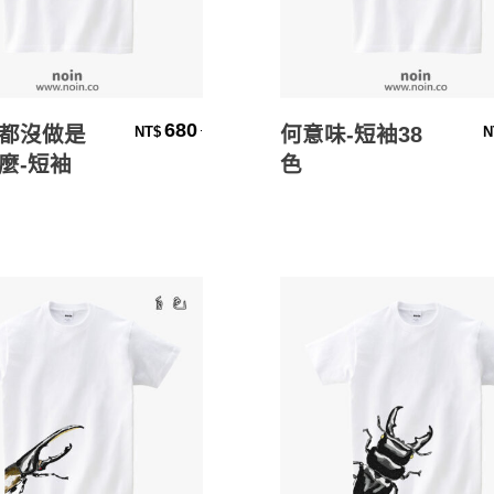
選擇規格
選擇規格
680
.
都沒做是
何意味-短袖38
NT$
N
麼-短袖
色