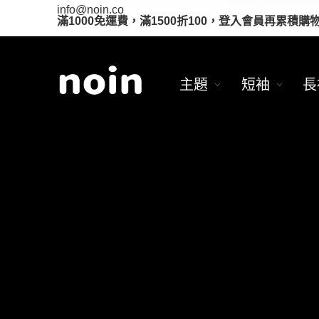
info@noin.co
滿1000免運費，滿1500折100，登入會員再累積購
主題
短袖
長