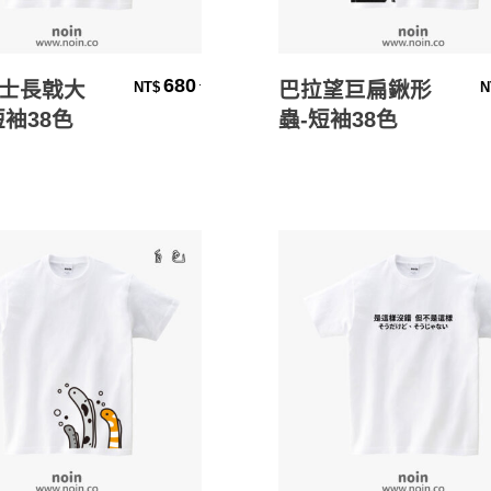
選擇規格
選擇規格
680
.
士長戟大
巴拉望巨扁鍬形
NT$
N
短袖38色
蟲-短袖38色