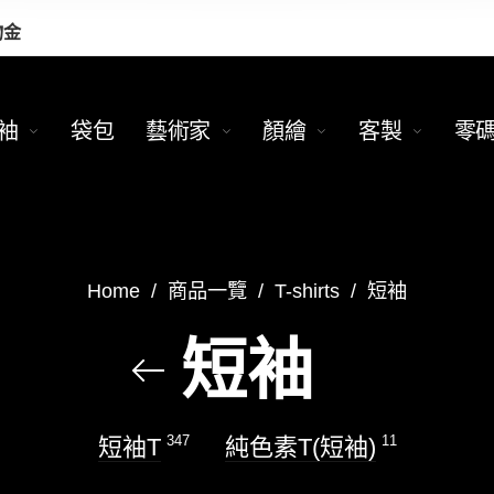
物金
袖
袋包
藝術家
顏繪
客製
零
Home
/
商品一覽
/
T-shirts
/
短袖
短袖
347
11
短袖T
純色素T(短袖)