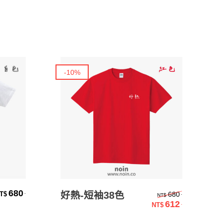
-10%
選擇規格
原始價格：
680
.
好熱-短袖38色
.
680
T$
NT$
612
.
NT$
目前價格：