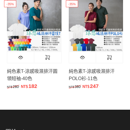
-35%
-35%
純色素T-涼感吸濕排汗圓
純色素T-涼感吸濕排汗
領短袖-40色
POLO衫-11色
182
247
.
.
原始價格：NT$280.。
目前價格：NT$182.。
原始價格：NT$380.。
目前價格：NT$
.
.
280
NT$
380
NT$
NT$
NT$