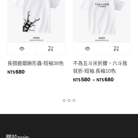
長頸鹿鋸鍬形蟲-短袖38色
不為五斗米折腰，六斗我
就折-短袖.長袖10色
680
.
NT$
580
680
.
.
價格範圍：NT
–
NT$
NT$
關於noin