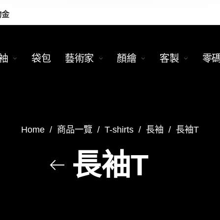
物金
袖
袋包
藝術家
顏繪
客製
零
Home
/
商品一覽
/
T-shirts
/
長袖
/
長袖T
長袖T