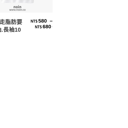
選擇規格
580
–
.
走脂肪要
NT$
價格範圍：NT$580. 到 NT$680.
680
.
NT$
.長袖10