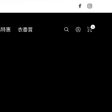
0
碼特惠
衣番賞