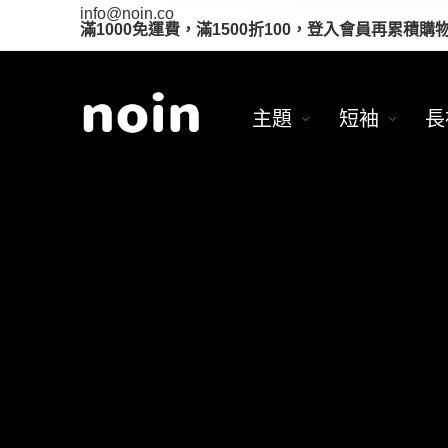
info@noin.co
滿1000免運費，滿1500折100，登入會員再累積購
主題
短袖
長