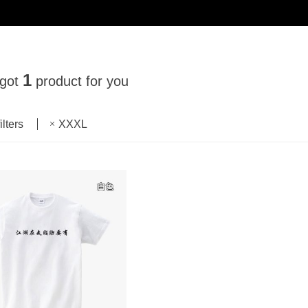
1
 got
product for you
ilters
XXXL