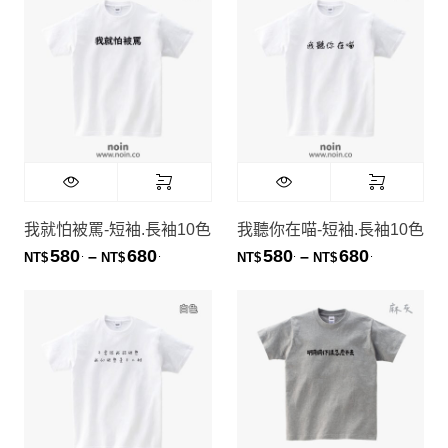
我就怕被罵-短袖.長袖10色
我聽你在喵-短袖.長袖10色
580
680
580
680
.
.
.
.
價格範圍：NT$580. 到 NT$680.
價格範圍：NT
–
–
NT$
NT$
NT$
NT$