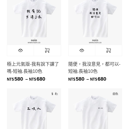
極上元氣版-我有說下課了
隨便，我沒意見，都可以-
嗎-短袖.長袖10色
短袖.長袖10色
580
680
580
680
.
.
.
.
價格範圍：NT$580. 到 NT$680.
價格範圍：NT
–
–
NT$
NT$
NT$
NT$