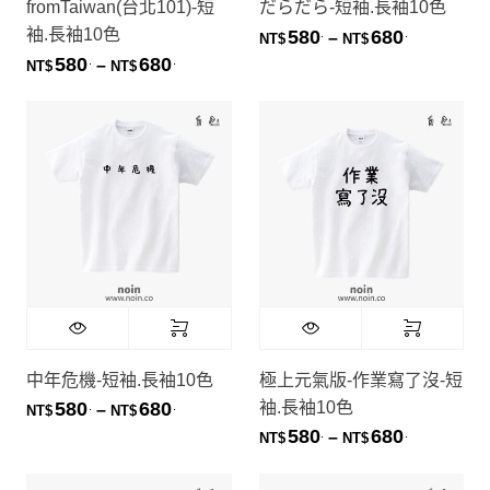
fromTaiwan(台北101)-短
だらだら-短袖.長袖10色
袖.長袖10色
580
680
.
.
價格範圍：NT
–
NT$
NT$
580
680
.
.
價格範圍：NT$580. 到 NT$680.
–
NT$
NT$
中年危機-短袖.長袖10色
極上元氣版-作業寫了沒-短
袖.長袖10色
580
680
.
.
價格範圍：NT$580. 到 NT$680.
–
NT$
NT$
580
680
.
.
價格範圍：NT
–
NT$
NT$