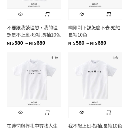
不要跟我談理想，我的理
啊剛剛下課怎麼不去-短袖.
想是不上班-短袖.長袖10色
長袖10色
580
680
580
680
.
.
.
.
價格範圍：NT$580. 到 NT$680.
價格範圍：NT
–
–
NT$
NT$
NT$
NT$
在迷惘與掙扎中尋找人生
我不想上班-短袖.長袖10色