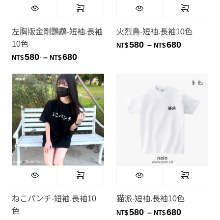
左胸版金剛鸚鵡-短袖.長袖
火烈鳥-短袖.長袖10色
10色
580
680
.
.
價格範圍：NT
–
NT$
NT$
580
680
.
.
價格範圍：NT$580. 到 NT$680.
–
NT$
NT$
ねこパンチ-短袖.長袖10
猫派-短袖.長袖10色
色
580
680
.
.
價格範圍：NT
–
NT$
NT$