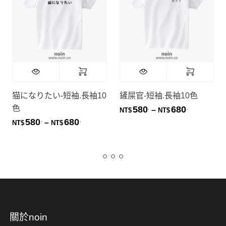
猫になりたい-短袖.長袖10
鏟屎官-短袖.長袖10色
色
580
680
.
.
價格範圍：NT
–
NT$
NT$
580
680
.
.
價格範圍：NT$580. 到 NT$680.
–
NT$
NT$
關於noin