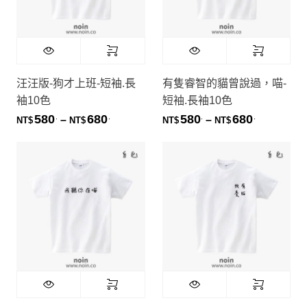
汪汪版-狗才上班-短袖.長
有隻睿智的貓曾說過，喵-
袖10色
短袖.長袖10色
580
680
580
680
.
.
.
.
價格範圍：NT$580. 到 NT$680.
價格範圍：NT
–
–
NT$
NT$
NT$
NT$