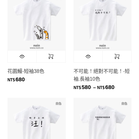
花園鰻-短袖38色
不可能！絕對不可能！-短
袖.長袖10色
680
.
NT$
580
680
.
.
價格範圍：NT
–
NT$
NT$