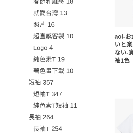
18
春節和麻將
13
就愛台灣
16
照片
10
超直感客製
aoi-
いと楽
4
Logo
ない-
19
純色素T
袖1色
10
著色畫下載
357
短袖
347
短袖T
11
純色素T短袖
264
長袖
254
長袖T