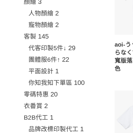
3
顏繪
2
人物顏繪
2
寵物顏繪
145
客製
aoi-
29
代客印製5件↓
らなく
22
團體服6件↑
寬版落
色
1
平面設計
100
你知我知下單區
20
零碼特惠
2
衣番賞
1
B2B代工
1
品牌改標印製代工