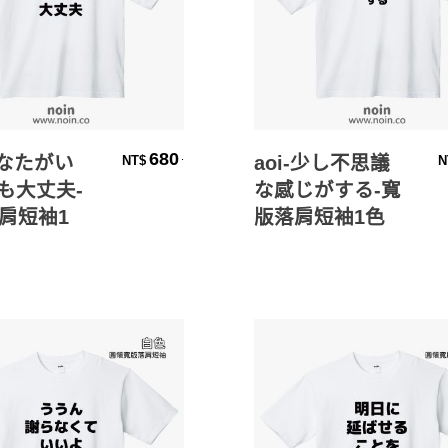
選擇規格
選擇規格
680
.
あなたがい
aoi-少し不思議
NT$
N
も大丈夫-
な感じがする-寬
肩短袖1
版落肩短袖1色