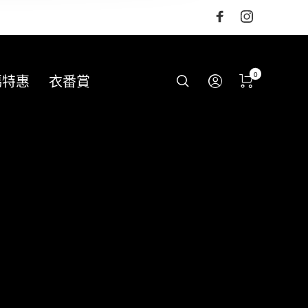
0
碼特惠
衣番賞