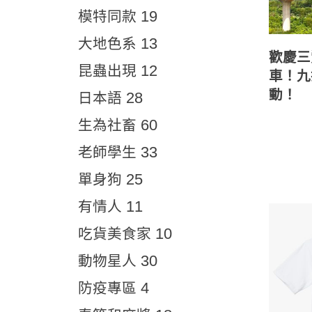
19
模特同款
13
大地色系
歡慶三
12
昆蟲出現
車！九
動！
28
日本語
60
生為社畜
33
老師學生
25
單身狗
11
有情人
10
吃貨美食家
30
動物星人
4
防疫專區