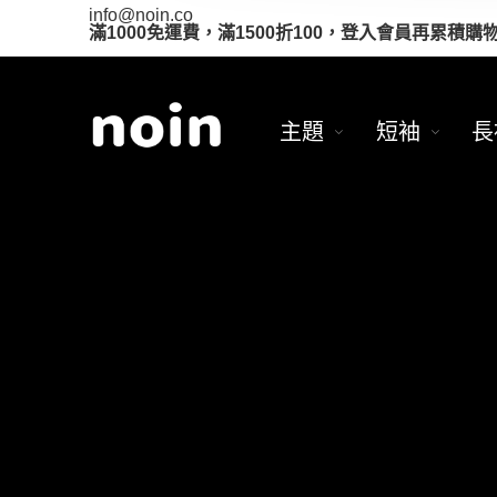
info@noin.co
滿1000免運費，滿1500折100，登入會員再累積購
主題
短袖
長