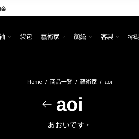
物金
袖
袋包
藝術家
顏繪
客製
零
Home
/
商品一覽
/
藝術家
/
aoi
aoi
あおいです。