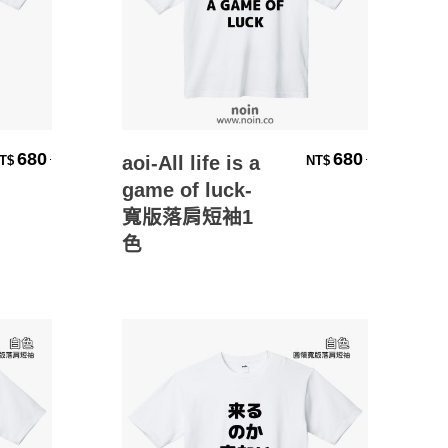
選擇規格
680
680
.
.
aoi-All life is a
T$
NT$
game of luck-
寬版落肩短袖1
色