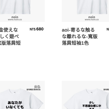
選擇規格
選擇規格
680
.
お金使えな
aoi-寄るな触る
NT$
N
しく遊べ
な離れるな-寬版
寬版落肩短
落肩短袖1色