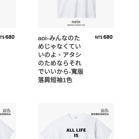
選擇規格
680
680
.
.
aoi-みんなのた
T$
NT$
めじゃなくてい
いのよ、アタシ
のためならそれ
でいいから-寬版
落肩短袖1色