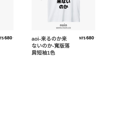
選擇規格
680
680
.
.
aoi-来るのか来
T$
NT$
ないのか-寬版落
肩短袖1色