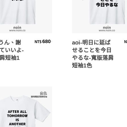
選擇規格
選擇規格
680
.
ううん、謝
aoi-明日に延ば
NT$
N
ていいよ-
せることを今日
肩短袖1
やるな-寬版落肩
短袖1色