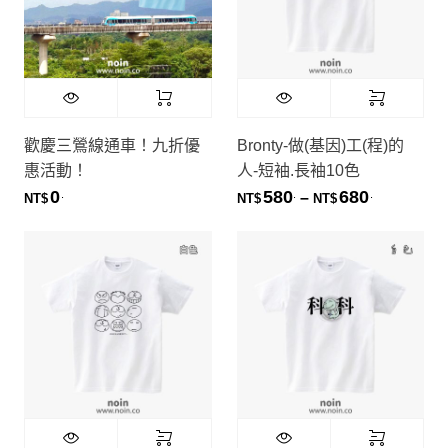
歡慶三鶯線通車！九折優
Bronty-做(基因)工(程)的
惠活動！
人-短袖.長袖10色
0
580
680
.
.
.
價格範圍：NT
–
NT$
NT$
NT$