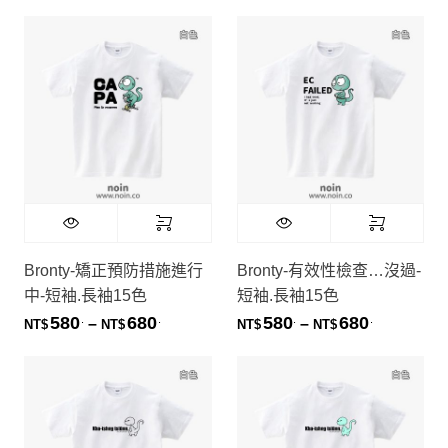
Bronty-矯正預防措施進行
Bronty-有效性檢查…沒過-
中-短袖.長袖15色
短袖.長袖15色
580
680
580
680
.
.
.
.
價格範圍：NT$580. 到 NT$680.
價格範圍：NT
–
–
NT$
NT$
NT$
NT$