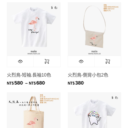
火烈鳥-短袖.長袖10色
火烈鳥-側背小包2色
580
680
380
.
.
.
價格範圍：NT$580. 到 NT$680.
–
NT$
NT$
NT$