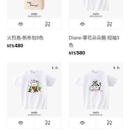
火烈鳥-帆布包9色
Diane-掌花朵朵開-短袖3
色
480
.
NT$
580
.
NT$