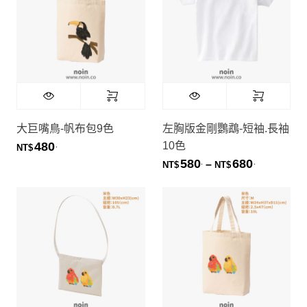
Diane Chiang
大巨嘴鳥-帆布包9色
左胸版金剛鸚鵡-短袖.長袖
10色
480
.
NT$
580
680
.
.
價格範圍：NT
–
NT$
NT$