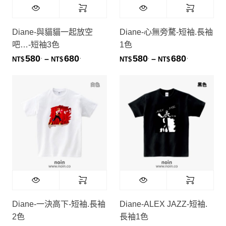
Diane-與貓貓一起放空
Diane-心無旁騖-短袖.長袖
吧…-短袖3色
1色
580
680
580
680
.
.
.
.
價格範圍：NT$580. 到 NT$680.
價格範圍：NT
–
–
NT$
NT$
NT$
NT$
Diane-一決高下-短袖.長袖
Diane-ALEX JAZZ-短袖.
2色
長袖1色