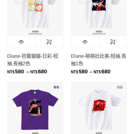
純色素T(長袖)
Diane-芭蕾貓貓-日彩-短
Diane-萌萌壯壯美-短袖.長
袖.長袖2色
袖1色
580
680
580
680
.
.
.
.
價格範圍：NT$580. 到 NT$680.
價格範圍：NT
–
–
NT$
NT$
NT$
NT$