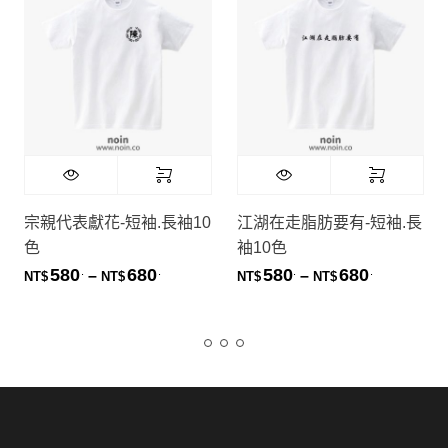
宗親代表獻花-短袖.長袖10
江湖在走脂肪要有-短袖.長
色
袖10色
580
680
580
680
.
.
.
.
價格範圍：NT$580. 到 NT$680.
價格範圍：NT
–
–
NT$
NT$
NT$
NT$