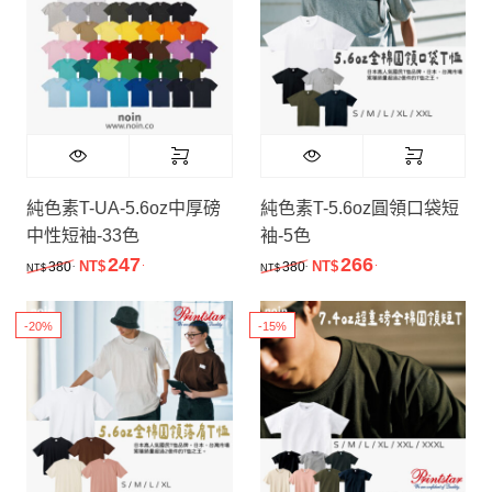
純色素T-UA-5.6oz中厚磅
純色素T-5.6oz圓領口袋短
中性短袖-33色
袖-5色
247
266
.
.
原始價格：NT$380.。
目前價格：NT$247.。
原始價格：NT$380.。
目前價格：NT$
.
.
380
NT$
380
NT$
NT$
NT$
-20%
-15%