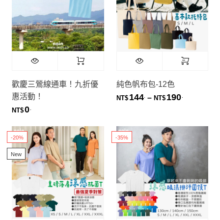
歡慶三鶯線通車！九折優
純色帆布包-12色
惠活動！
144
190
.
.
價格範圍：NT
–
NT$
NT$
0
.
NT$
-20%
-35%
New