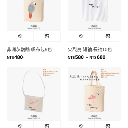
非洲灰鸚鵡-帆布包9色
火烈鳥-短袖.長袖10色
480
580
680
.
.
.
價格範圍：NT
–
NT$
NT$
NT$