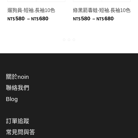
遛狗員-短袖.長袖10色
綠黑箭毒蛙-短袖.長袖10色
580
680
580
680
.
.
.
.
價格範圍：NT$580. 到 NT$680.
價格範圍：NT
–
–
NT$
NT$
NT$
NT$
關於noin
聯絡我們
Blog
訂單追蹤
常見問與答