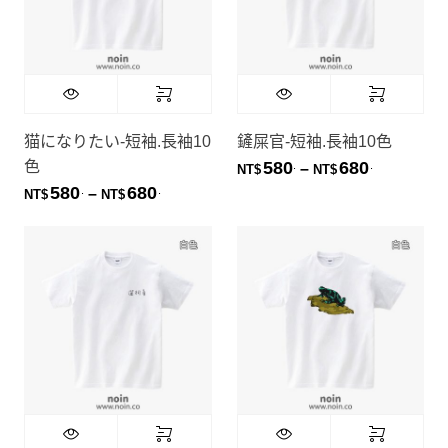
猫になりたい-短袖.長袖10
鏟屎官-短袖.長袖10色
色
580
680
.
.
價格範圍：NT
–
NT$
NT$
580
680
.
.
價格範圍：NT$580. 到 NT$680.
–
NT$
NT$