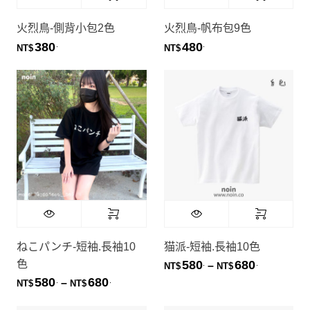
火烈鳥-側背小包2色
火烈鳥-帆布包9色
380
480
.
.
NT$
NT$
ねこパンチ-短袖.長袖10
猫派-短袖.長袖10色
色
580
680
.
.
價格範圍：NT
–
NT$
NT$
580
680
.
.
價格範圍：NT$580. 到 NT$680.
–
NT$
NT$