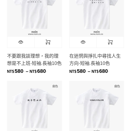
不要跟我談理想，我的理
在迷惘與掙扎中尋找人生
想是不上班-短袖.長袖10色
方向-短袖.長袖10色
580
680
580
680
.
.
.
.
價格範圍：NT$580. 到 NT$680.
價格範圍：NT
–
–
NT$
NT$
NT$
NT$