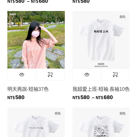
580
680
580
價格範圍：NT$580. 到 NT$680.
–
NT$
NT$
NT$
明天再說-短袖37色
我超愛上班-短袖.長袖10色
580
580
680
.
.
.
價格範圍：NT
–
NT$
NT$
NT$