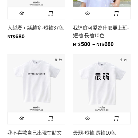
人越廢，話越多-短袖37色
我這麼可愛為什麼要上班-
短袖.長袖10色
680
.
NT$
580
680
.
.
價格範圍：NT
–
NT$
NT$
我不喜歡自己出現在貼文
最弱-短袖.長袖10色