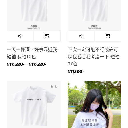
一天一杯酒，好事靠近我-
下次一定可能不行或許可
短袖.長袖10色
以我看看我考慮一下-短袖
37色
580
680
.
.
價格範圍：NT$580. 到 NT$680.
–
NT$
NT$
680
.
NT$