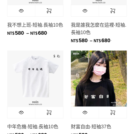
我不想上班-短袖.長袖10色
我是誰我怎麼在這裡-短袖.
長袖10色
580
680
.
.
價格範圍：NT$580. 到 NT$680.
–
NT$
NT$
580
680
.
.
價格範圍：NT
–
NT$
NT$
中年危機-短袖.長袖10色
財富自由-短袖37色
.
.
.