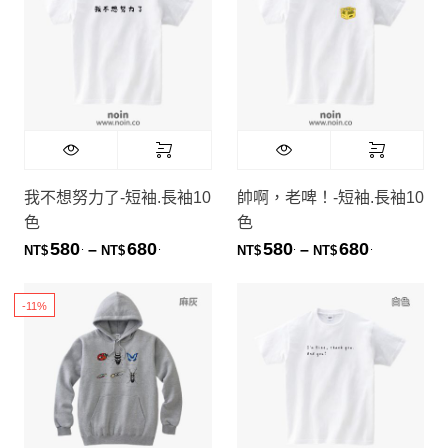
152
客製
20
零碼特惠
2
衣番賞
1
B2B代工
我不想努力了-短袖.長袖10
帥啊，老啤！-短袖.長袖10
色
色
580
680
580
680
.
.
.
.
價格範圍：NT$580. 到 NT$680.
價格範圍：NT
–
–
NT$
NT$
NT$
NT$
-11%