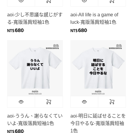
aoi-少し不思議な感じがす
aoi-All life is a game of
る-寬版落肩短袖1色
luck-寬版落肩短袖1色
680
680
.
.
NT$
NT$
aoi-ううん、謝らなくてい
aoi-明日に延ばせることを
いよ-寬版落肩短袖1色
今日やるな-寬版落肩短袖
1色
680
.
NT$