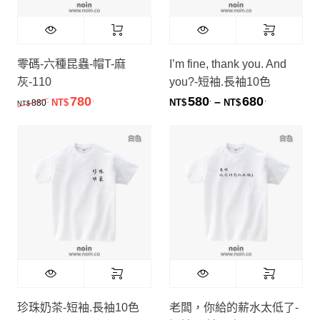
零碼-六種昆蟲-帽T-麻
I’m fine, thank you. And
灰-110
you?-短袖.長袖10色
780
580
680
.
.
.
原始價格：NT$880.。
目前價格：NT$780.。
價格範圍：NT
–
.
880
NT$
NT$
NT$
NT$
珍珠奶茶-短袖.長袖10色
老闆，你給的薪水太低了-