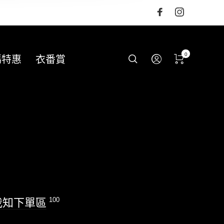
0
碼特惠
衣番賞
100
我知下單區