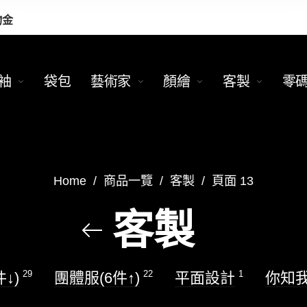
物金
袖
袋包
藝術家
顏繪
客製
零
Home
/
商品一覽
/
客製
/
頁面 13
客製
29
22
1
↓)
團體服(6件↑)
平面設計
你知