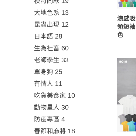
19
模特同款
13
大地色系
涼感吸
12
昆蟲出現
領短袖
色
28
日本語
60
生為社畜
33
老師學生
25
單身狗
11
有情人
10
吃貨美食家
30
動物星人
4
防疫專區
18
春節和麻將