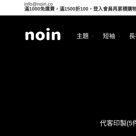
info@noin.co
滿1000免運費，滿1500折100，登入會員再累積購
主題
短袖
長
代客印製(5件