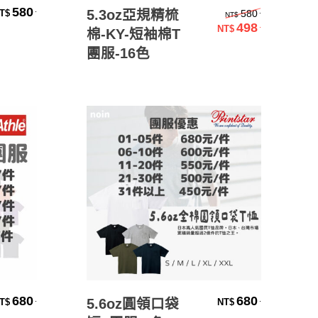
選擇規格
原始價格：
580
.
5.3oz亞規精梳
.
580
T$
NT$
498
.
NT$
棉-KY-短袖棉T
目前價格：
團服-16色
選擇規格
680
680
.
.
5.6oz圓領口袋
T$
NT$