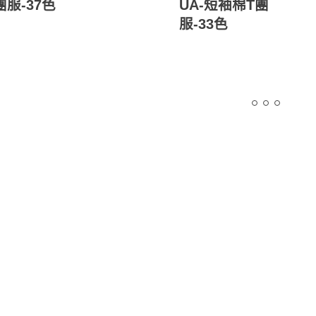
團服-37色
UA-短袖棉T團
服-33色