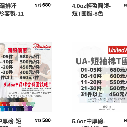
選擇規格
選擇規格
680
.
濕排汗
4.0oz輕盈圓領-
NT$
N
衫客製-11
短T團服-8色
選擇規格
選擇規格
580
.
z中厚磅-短
5.6oz中厚磅-
NT$
N