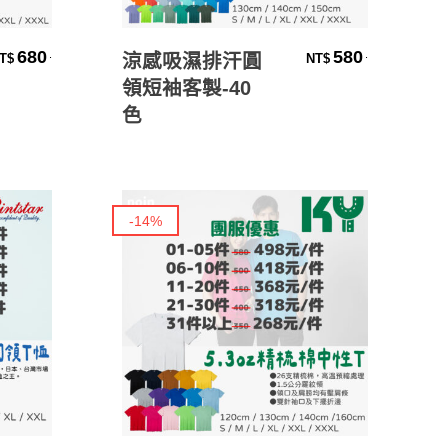
選擇規格
680
580
.
.
涼感吸濕排汗圓
T$
NT$
領短袖客製-40
色
-14%