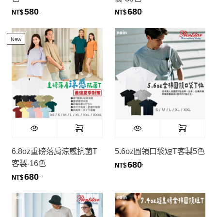
580
680
.
.
NT$
NT$
New
6.8oz重磅落肩涼感抗菌T
5.6oz圓領口袋短T客製5色
客製-16色
680
.
NT$
680
.
NT$