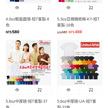
4.0oz輕盈圓領-短T客製-8
5.3oz亞規精梳棉-KY-短T
色
客製-16色
580
498
.
.
原始價格：NT$580.。
目前價格：NT$
.
NT$
580
NT$
NT$
5.6oz中厚磅-短T客製-37
5.6oz中厚磅-UA-短T客
色
製-33色