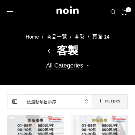
0
Home
/
商品一覽
/
客製
/
頁面 14
客製
All Categories
29
代客印製(5件↓)
22
團體服(6件↑)
依最新項目排序
FILTERS
1
平面設計
101
你知我知下單區