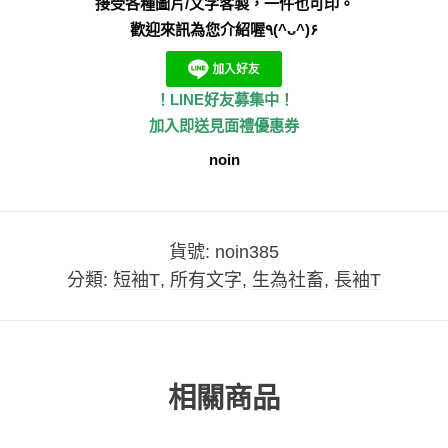
接受各種圖片/文字客製，一件也可印。
歡迎來訊為您介紹喔٩(^ᴗ^)۶
！LINE好友募集中！
加入即送見面禮優惠券
noin
貨號:
noin385
分類:
短袖T
,
所有文字
,
生為社畜
,
長袖T
相關商品