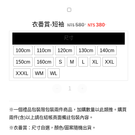
衣
番
賞-
原始價格：NT$58
目前價格：N
衣番賞-短袖
580
380
.
.
短
NT$
NT$
袖
尺寸
100cm
110cm
120cm
130cm
140cm
150cm
160cm
S
M
L
XL
XXL
XXXL
WM
WL
衣番賞-短袖 數量
※一個禮品包裝限包裝兩件商品，加購數量以此類推。購買
兩件(含)以上請在結帳頁面備註包裝內容。
※衣番賞：尺寸自選，顏色/圖案隨機出貨。