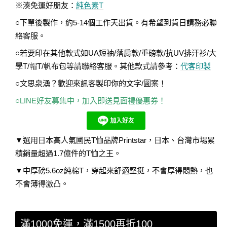
※湊免運好朋友：
純色素T
○下單後製作，約5-14個工作天出貨。有希望到貨日請務必聯
絡客服。
○若要印在其他款式如UA短袖/落肩款/重磅款/抗UV排汗衫/大
學T/帽T/帆布包等請聯絡客服。其他款式請參考：
代客印製
○文思泉湧？歡迎來訊客製印你的文字/圖案！
○LINE好友募集中，加入即送見面禮優惠券！
▼選用日本高人氣國民T恤品牌Printstar，日本、台灣市場累
積銷量超過1.7億件的T恤之王。
▼中厚磅5.6oz純棉T，穿起來舒適堅挺，不會厚得悶熱，也
不會薄得激凸。
滿1000免運，滿1500再折100