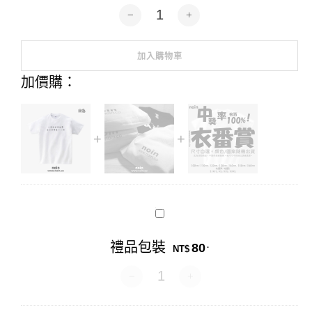
不要跟我談理想，我的理想是不上班-短袖
加入購物車
Alternative:
加價購：
禮
品
包
禮品包裝
80
.
裝
NT$
禮品包裝 數量