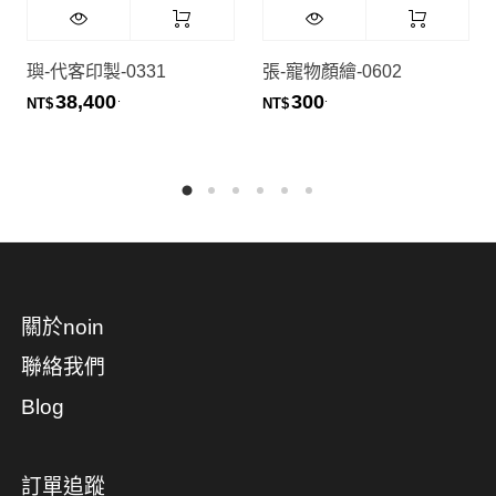
璵-代客印製-0331
張-寵物顏繪-0602
38,400
300
.
.
NT$
NT$
關於noin
聯絡我們
Blog
訂單追蹤