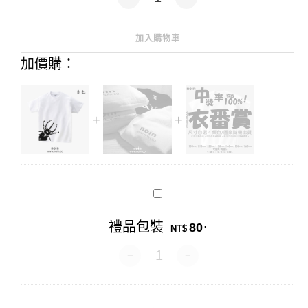
加入購物車
Alternative:
加價購：
禮
品
包
禮品包裝
80
.
裝
NT$
禮品包裝 數量