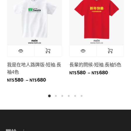
我是在地人路牌版-短袖.長
長輩的問候-短袖.長袖5色
袖4色
580
680
.
.
價格範圍：NT
–
NT$
NT$
580
680
.
.
價格範圍：NT$580. 到 NT$680.
–
NT$
NT$