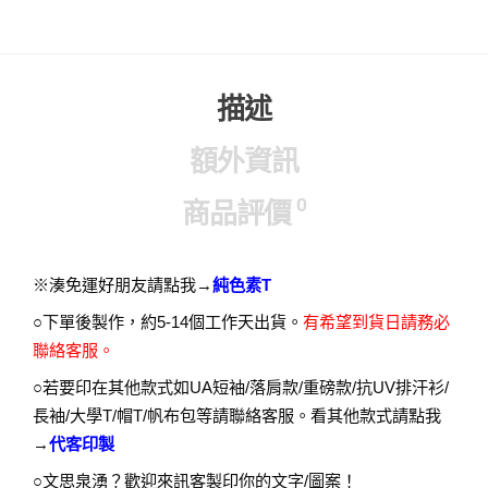
描述
額外資訊
0
商品評價
※湊免運好朋友請點我→
純色素T
○下單後製作，約5-14個工作天出貨。
有希望到貨日請務必
聯絡客服。
○若要印在其他款式如UA短袖/落肩款/重磅款/抗UV排汗衫/
長袖/大學T/帽T/帆布包等請聯絡客服。看其他款式請點我
→
代客印製
○文思泉湧？歡迎來訊客製印你的文字/圖案！