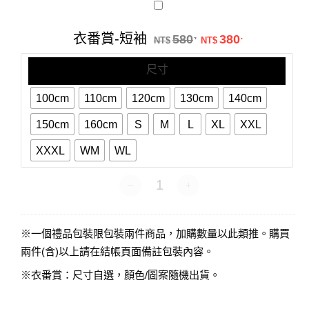
衣
番
賞-
原始價格：NT$58
目前價格：N
衣番賞-短袖
580
380
.
.
短
NT$
NT$
袖
尺寸
100cm
110cm
120cm
130cm
140cm
150cm
160cm
S
M
L
XL
XXL
XXXL
WM
WL
衣番賞-短袖 數量
※一個禮品包裝限包裝兩件商品，加購數量以此類推。購買
兩件(含)以上請在結帳頁面備註包裝內容。
※衣番賞：尺寸自選，顏色/圖案隨機出貨。