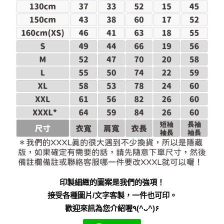
印製細緻的圖案是我們的強項！
接受各種圖片/文字客製，一件也可印。
歡迎來訊為您介紹喔٩(^ᴗ^)۶