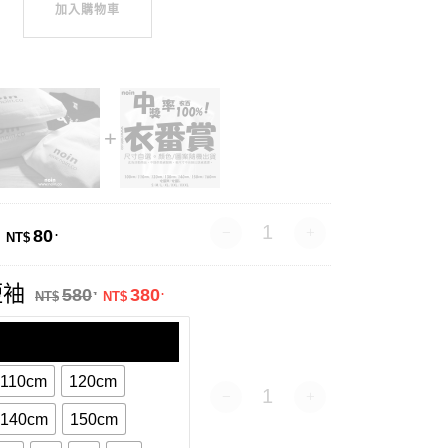
加入購物車
禮品包裝 數量
80
.
NT$
原始價格：NT$580.。
目前價格：NT$380.。
短袖
580
380
.
.
NT$
NT$
110cm
120cm
衣番賞-短袖 數量
140cm
150cm