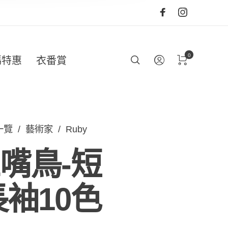
0
碼特惠
衣番賞
一覽
/
藝術家
/
Ruby
嘴鳥-短
長袖10色