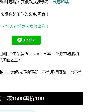
等請聯絡客服。其他款式請參考：
代客印製
迎來訊客製印你的文字/圖案！
集中，加入即送見面禮優惠券！
民T恤品牌Printstar，日本、台灣市場累積
件的T恤之王。
z純棉T，穿起來舒適堅挺，不會厚得悶熱，也不會
運，滿1500再折100