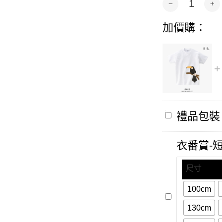
Alternative:
加價購：
禮
禮品包裝
品
包
裝
衣番賞-
尺寸
100cm
衣
番
130cm
賞-
短