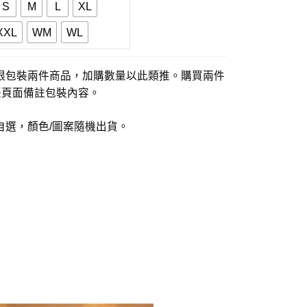
S
M
L
XL
XXL
WM
WL
限包裝兩件商品，加購數量以此類推。購買兩件
帳頁面備註包裝內容。
自選，顏色/圖案隨機出貨。