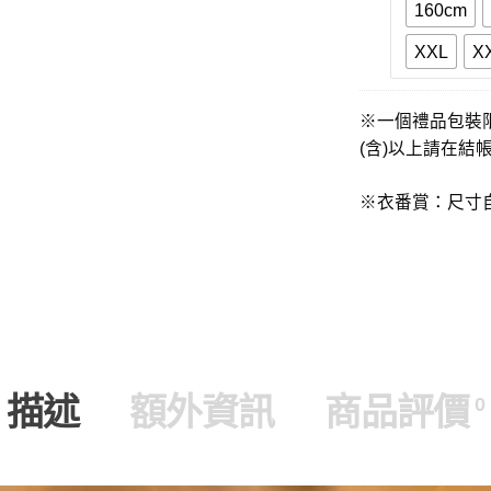
160cm
袖
XXL
X
※一個禮品包裝
(含)以上請在結
※衣番賞：尺寸
描述
額外資訊
商品評價
0