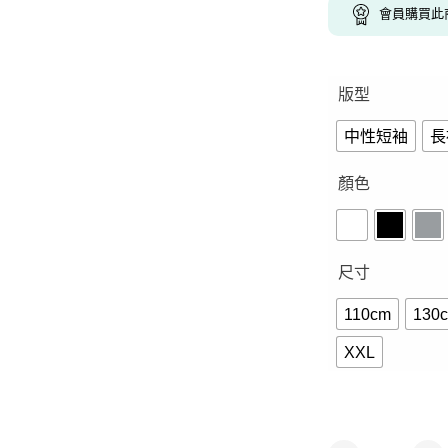
會員購買此
版型
中性短袖
長
顏色
尺寸
110cm
130
XXL
大巨嘴鳥-短袖.長