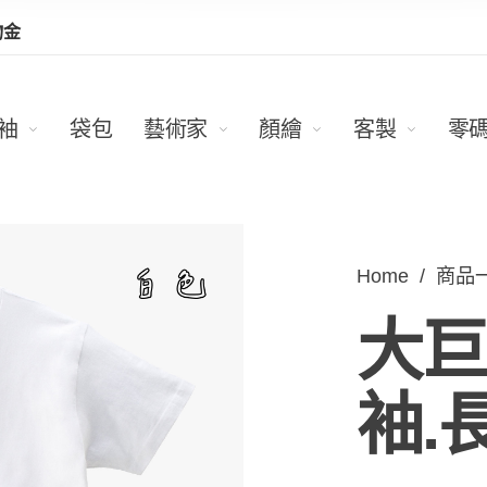
物金
袖
袋包
藝術家
顏繪
客製
零
Home
/
商品
大巨
袖.