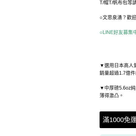
T/帽T/帆布包
○文思泉湧？歡
○LINE好友募
▼選用日本高人氣國
銷量超過1.7億
▼中厚磅5.6o
薄得激凸。
滿1000免