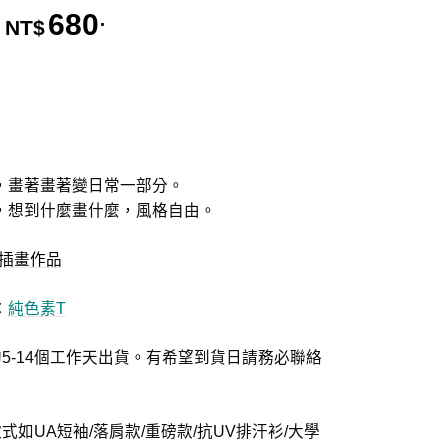
680
.
價格範圍：NT$580. 到 NT$680.
NT$
，畫著畫著變日常一部分。
，想到什麼畫什麼，風格自由。
插畫作品
：
純色素T
5-14個工作天出貨。有希望到貨日請務必聯絡
式如UA短袖/落肩款/重磅款/抗UV排汗衫/大學