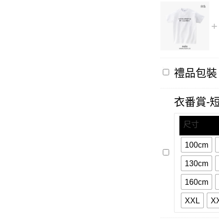
禮
禮品包裝
品
包
裝
衣番賞-
尺寸
100cm
衣
番
130cm
賞-
短
160cm
袖
XXL
X