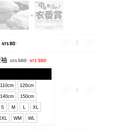
禮品包裝 數量
80
.
NT$
原始價格：NT$580.。
目前價格：NT$380.。
短袖
580
380
.
.
NT$
NT$
110cm
120cm
衣番賞-短袖 數量
140cm
150cm
S
M
L
XL
XXL
WM
WL