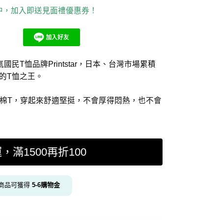
集中，加入即送見面禮優惠券！
民T恤品牌Printstar，日本、台灣市場累積
件的T恤之王。
z純棉T，穿起來舒適堅挺，不會厚得悶熱，也不會
運，滿1500再折100
商品可獲得
5-6
購物金