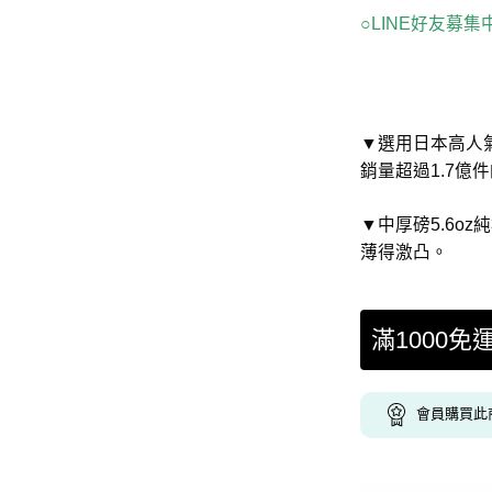
○LINE好友募
▼選用日本高人氣國
銷量超過1.7億
▼中厚磅5.6o
薄得激凸。
滿1000免
會員購買此