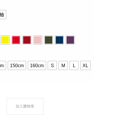
袖
cm
150cm
160cm
S
M
L
XL
，那一定是猜對了-短袖.長袖10色 數量
加入購物車