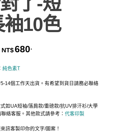
對了-短
長袖10色
680
.
價格範圍：NT$580. 到 NT$680.
NT$
：
純色素T
5-14個工作天出貨。有希望到貨日請務必聯絡
式如UA短袖/落肩款/重磅款/抗UV排汗衫/大學
等請聯絡客服。其他款式請參考：
代客印製
迎來訊客製印你的文字/圖案！