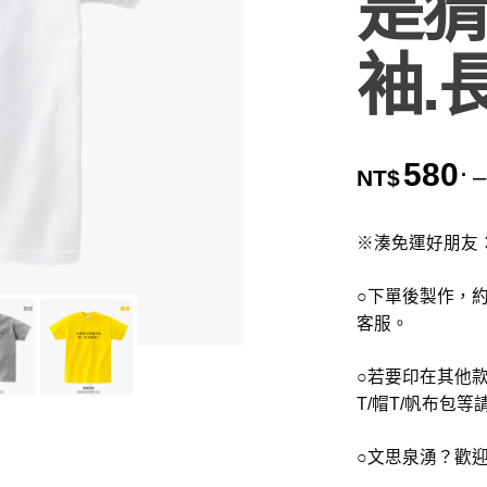
是猜
袖.
580
.
–
NT$
※湊免運好朋友
○下單後製作，約
客服。
○若要印在其他款
T/帽T/帆布包
○文思泉湧？歡