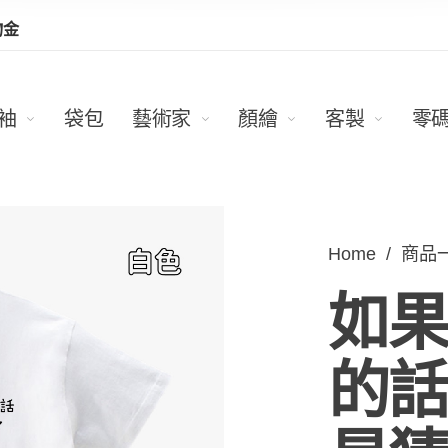
物金
袖
袋包
藝術家
顏繪
客製
零
Home
/
商品
如果
的話