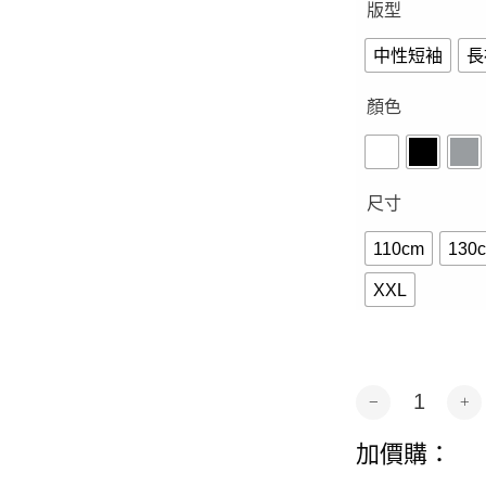
版型
中性短袖
長
顏色
尺寸
110cm
130
XXL
如果我沒猜錯的話
Alternative:
加價購：