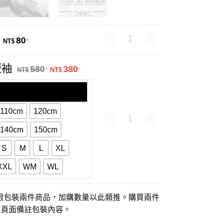
禮品包裝 數量
80
.
NT$
原始價格：NT$580.。
目前價格：NT$380.。
短袖
580
380
.
.
NT$
NT$
110cm
120cm
衣番賞-短袖 數量
140cm
150cm
S
M
L
XL
XXL
WM
WL
限包裝兩件商品，加購數量以此類推。購買兩件
帳頁面備註包裝內容。