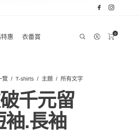
0
碼特惠
衣番賞
一覽
/
T-shirts
/
主題
/
所有文字
破千元留
短袖.長袖