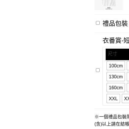
禮
禮品包裝
品
包
裝
衣番賞-
尺寸
100cm
衣
番
130cm
賞-
短
160cm
袖
XXL
X
※一個禮品包裝
(含)以上請在結