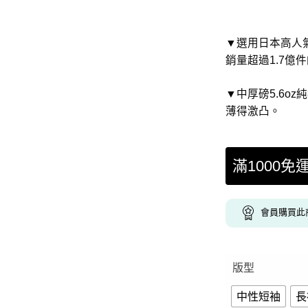
▼選用日本高人氣國
銷量超過1.7億
▼中厚磅5.6o
薄得激凸。
滿1000免
會員購買此
版型
中性短袖
長