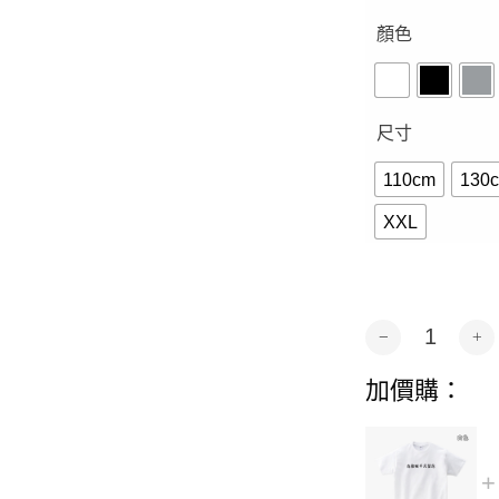
顏色
尺寸
110cm
130
XXL
存款破千元留念-短
Alternative:
加價購：