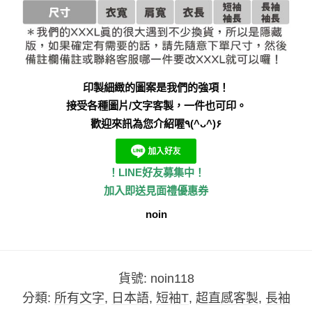
印製細緻的圖案是我們的強項！
接受各種圖片/文字客製，一件也可印。
歡迎來訊為您介紹喔٩(^ᴗ^)۶
！LINE好友募集中！
加入即送見面禮優惠券
noin
貨號:
noin118
分類:
所有文字
,
日本語
,
短袖T
,
超直感客製
,
長袖