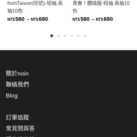
fromTaiwan(珍奶)-短袖.長
青春！體操服-短袖.長袖10
袖10色
色
580
680
580
680
.
.
.
.
價格範圍：NT$580. 到 NT$680.
價格範圍：NT
–
–
NT$
NT$
NT$
NT$
關於noin
聯絡我們
Blog
訂單追蹤
常見問與答