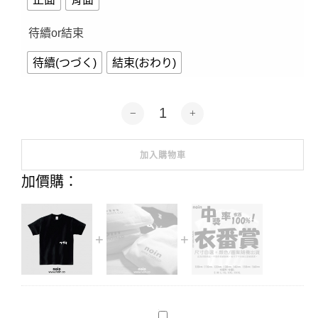
待續or結束
待續(つづく)
結束(おわり)
待續or結束-短袖.長袖4色 數量
加入購物車
Alternative:
加價購：
禮