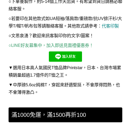
○下單後製作，約5-14個工作天出貨。有希望到貨日請務必聯
絡客服。
○若要印在其他款式如UA短袖/落肩款/重磅款/抗UV排汗衫/大
學T/帽T/帆布包等請聯絡客服。其他款式請參考：
代客印製
○文思泉湧？歡迎來訊客製印你的文字/圖案！
○LINE好友募集中，加入即送見面禮優惠券！
▼選用日本高人氣國民T恤品牌Printstar，日本、台灣市場累
積銷量超過1.7億件的T恤之王。
▼中厚磅5.6oz純棉T，穿起來舒適堅挺，不會厚得悶熱，也
不會薄得激凸。
滿1000免運，滿1500再折100