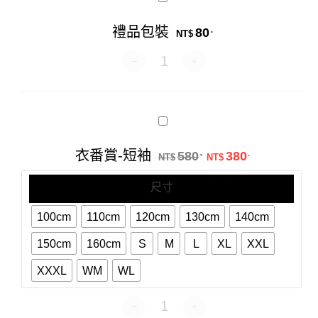
品
包
禮品包裝
80
.
裝
NT$
禮品包裝 數量
衣
番
賞-
原始價格：NT$58
目前價格：N
衣番賞-短袖
580
380
.
.
短
NT$
NT$
袖
尺寸
100cm
110cm
120cm
130cm
140cm
150cm
160cm
S
M
L
XL
XXL
XXXL
WM
WL
衣番賞-短袖 數量