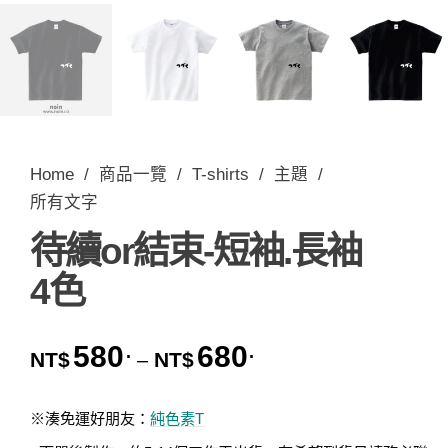
Home
/
商品一覽
/
T-shirts
/
主題
/
所有文字
待續or結束-短袖.長袖
4色
580
680
.
.
價格範圍：NT$580. 到 
NT$
NT$
–
※湊免運好朋友：
純色素T