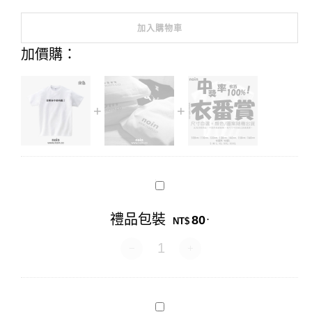
加入購物車
Alternative:
加價購：
禮
品
包
禮品包裝
80
.
裝
NT$
禮品包裝 數量
衣