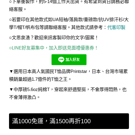
○下單後製作，約5-14個工作天出貨。有希望到貨日請務必聯
絡客服。
○若要印在其他款式如UA短袖/落肩款/重磅款/抗UV排汗衫/大
學T/帽T/帆布包等請聯絡客服。其他款式請參考：
代客印製
○文思泉湧？歡迎來訊客製印你的文字/圖案！
○LINE好友募集中，加入即送見面禮優惠券！
▼選用日本高人氣國民T恤品牌Printstar，日本、台灣市場累
積銷量超過1.7億件的T恤之王。
▼中厚磅5.6oz純棉T，穿起來舒適堅挺，不會厚得悶熱，也
不會薄得激凸。
滿1000免運，滿1500再折100