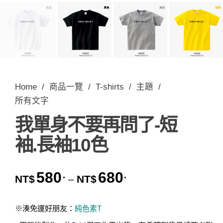
Home
/
商品一覽
/
T-shirts
/
主題
/
所有文字
我單身不要再問了-短
袖.長袖10色
580
680
.
.
價格範圍：NT$580. 到 
NT$
NT$
–
※湊免運好朋友：
純色素T