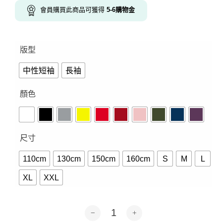
會員購買此商品可獲得
5-6
購物金
版型
中性短袖
長袖
顏色
尺寸
110cm
130cm
150cm
160cm
S
M
L
XL
XXL
我單身不要再問了-短袖.長袖10色 數量