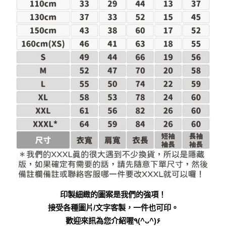
印製細緻的圖案是我們的強項！
接受各種圖片/文字客製，一件也可印。
歡迎來訊為您介紹喔٩(^ᴗ^)۶