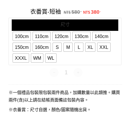
番
賞-
原始價格：NT$58
目前價格：N
衣番賞-短袖
580
380
.
.
短
NT$
NT$
袖
尺寸
100cm
110cm
120cm
130cm
140cm
150cm
160cm
S
M
L
XL
XXL
XXXL
WM
WL
衣番賞-短袖 數量
※一個禮品包裝限包裝兩件商品，加購數量以此類推。購買
兩件(含)以上請在結帳頁面備註包裝內容。
※衣番賞：尺寸自選，顏色/圖案隨機出貨。