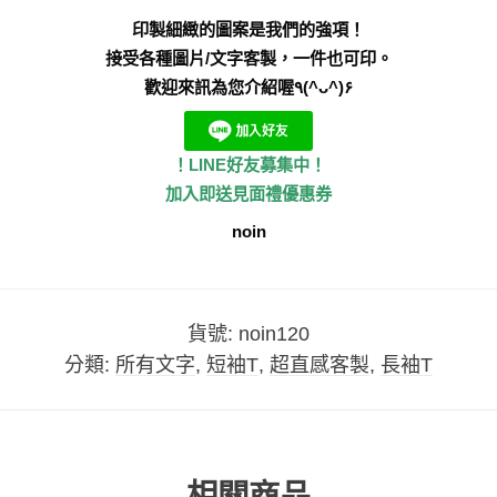
印製細緻的圖案是我們的強項！
接受各種圖片/文字客製，一件也可印。
歡迎來訊為您介紹喔٩(^ᴗ^)۶
！LINE好友募集中！
加入即送見面禮優惠券
noin
貨號:
noin120
分類:
所有文字
,
短袖T
,
超直感客製
,
長袖T
相關商品