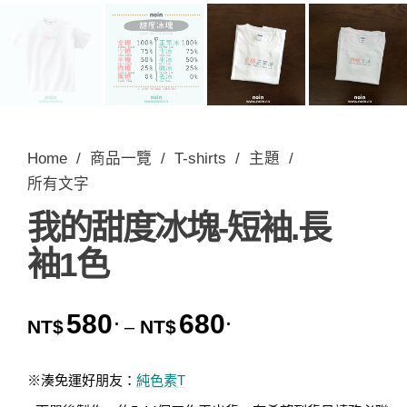
Home
/
商品一覽
/
T-shirts
/
主題
/
所有文字
我的甜度冰塊-短袖.長
袖1色
580
680
.
.
價格範圍：NT$580. 到 
NT$
NT$
–
※湊免運好朋友：
純色素T