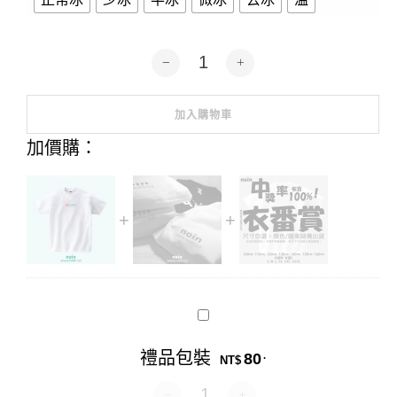
我的甜度冰塊-短袖.長袖1色 數量
加入購物車
Alternative:
加價購：
禮
品
包
禮品包裝
80
.
裝
NT$
禮品包裝 數量