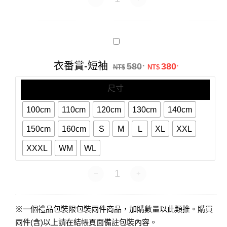
衣
番
賞-
原始價格：NT$58
目前價格：N
衣番賞-短袖
580
380
.
.
短
NT$
NT$
袖
尺寸
100cm
110cm
120cm
130cm
140cm
150cm
160cm
S
M
L
XL
XXL
XXXL
WM
WL
衣番賞-短袖 數量
※一個禮品包裝限包裝兩件商品，加購數量以此類推。購買
兩件(含)以上請在結帳頁面備註包裝內容。