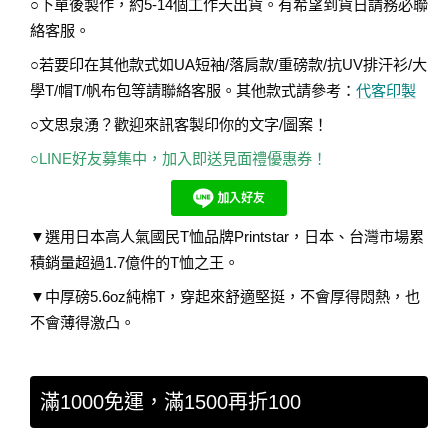
○下單後製作，約5-14個工作天出貨。有希望到貨日請務必聯
絡客服。
○若要印在其他款式如UA短袖/落肩款/重磅款/抗UV排汗衫/大
學T/帽T/帆布包等請聯絡客服。其他款式請參考：
代客印製
○文思泉湧？歡迎來訊客製印你的文字/圖案！
○LINE好友募集中，加入即送見面禮優惠券！
▼選用日本高人氣國民T恤品牌Printstar，日本、台灣市場累
積銷量超過1.7億件的T恤之王。
▼中厚磅5.6oz純棉T，穿起來舒適堅挺，不會厚得悶熱，也
不會薄得激凸。
滿1000免運，滿1500再折100