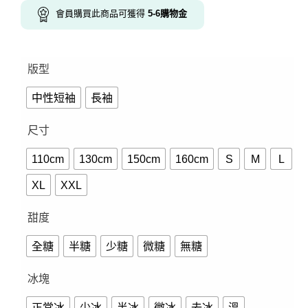
會員購買此商品可獲得
5-6
購物金
版型
中性短袖
長袖
尺寸
110cm
130cm
150cm
160cm
S
M
L
XL
XXL
甜度
全糖
半糖
少糖
微糖
無糖
冰塊
正常冰
少冰
半冰
微冰
去冰
溫