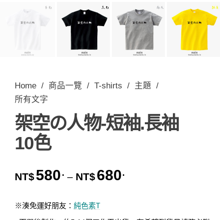
Home
/
商品一覽
/
T-shirts
/
主題
/
所有文字
架空の人物-短袖.長袖
10色
580
680
.
.
價格範圍：NT$580. 到 
NT$
NT$
–
※湊免運好朋友：
純色素T