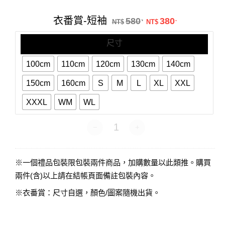
番
賞-
原始價格：NT$58
目前價格：N
衣番賞-短袖
580
380
.
.
短
NT$
NT$
袖
尺寸
100cm
110cm
120cm
130cm
140cm
150cm
160cm
S
M
L
XL
XXL
XXXL
WM
WL
衣番賞-短袖 數量
※一個禮品包裝限包裝兩件商品，加購數量以此類推。購買
兩件(含)以上請在結帳頁面備註包裝內容。
※衣番賞：尺寸自選，顏色/圖案隨機出貨。