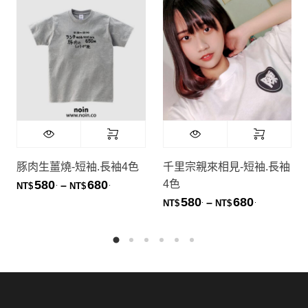
豚肉生薑燒-短袖.長袖4色
千里宗親來相見-短袖.長袖
4色
580
680
.
.
價格範圍：NT$580. 到 NT$680.
–
NT$
NT$
580
680
.
.
價格範圍：NT
–
NT$
NT$