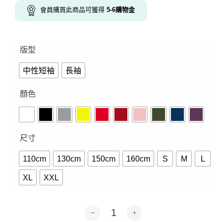
會員購買此商品可獲得
5-6
購物金
版型
中性短袖
長袖
顏色
尺寸
110cm
130cm
150cm
160cm
S
M
L
XL
XXL
架空の人物-短袖.長袖10色 數量