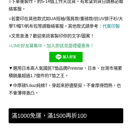
○下單後製作，約5-14個工作天出貨。有希望到貨日請務必聯
絡客服。
○若要印在其他款式如UA短袖/落肩款/重磅款/抗UV排汗衫/大
學T/帽T/帆布包等請聯絡客服。其他款式請參考：
代客印製
○文思泉湧？歡迎來訊客製印你的文字/圖案！
○LINE好友募集中，加入即送見面禮優惠券！
▼選用日本高人氣國民T恤品牌Printstar，日本、台灣市場累
積銷量超過1.7億件的T恤之王。
▼中厚磅5.6oz純棉T，穿起來舒適堅挺，不會厚得悶熱，也
不會薄得激凸。
滿1000免運，滿1500再折100