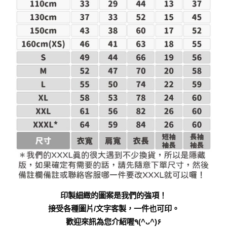
印製細緻的圖案是我們的強項！
接受各種圖片/文字客製，一件也可印。
歡迎來訊為您介紹喔٩(^ᴗ^)۶