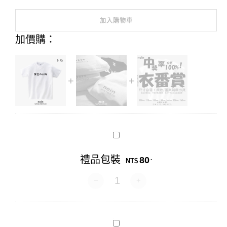
加入購物車
Alternative:
加價購：
禮
品
包
禮品包裝
80
.
裝
NT$
禮品包裝 數量
衣