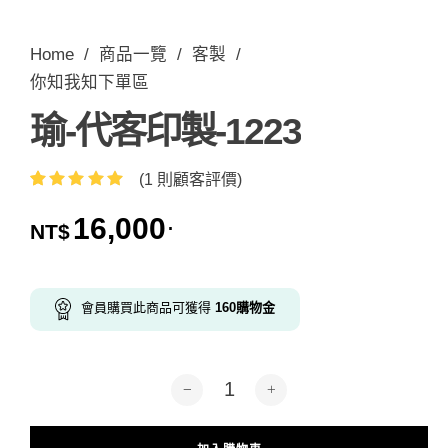
Home
/
商品一覽
/
客製
/
你知我知下單區
瑜-代客印製-1223
(
1
則顧客評價)
評分
1
5.00
/ 5，已有
16,000
.
NT$
位顧客進
行評分
會員購買此商品可獲得
160
購物金
瑜-代客印製-1223 數量