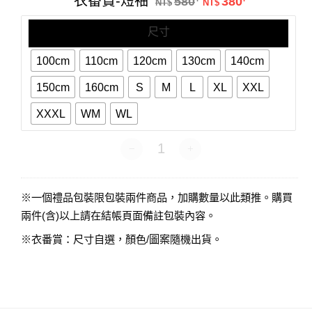
衣番賞-短袖
580
380
短
NT$
NT$
袖
尺寸
100cm
110cm
120cm
130cm
140cm
150cm
160cm
S
M
L
XL
XXL
XXXL
WM
WL
衣番賞-短袖 數量
※一個禮品包裝限包裝兩件商品，加購數量以此類推。購買
兩件(含)以上請在結帳頁面備註包裝內容。
※衣番賞：尺寸自選，顏色/圖案隨機出貨。