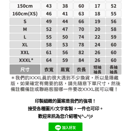
印製細緻的圖案是我們的強項！
接受各種圖片/文字客製，一件也可印。
歡迎來訊為您介紹喔٩(^ᴗ^)۶