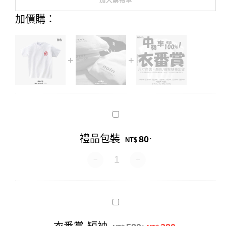
加入購物車
Alternative:
加價購：
禮
品
包
禮品包裝
80
.
裝
NT$
禮品包裝 數量
衣
番
賞-
原始價格：NT$58
目前價格：N
.
.