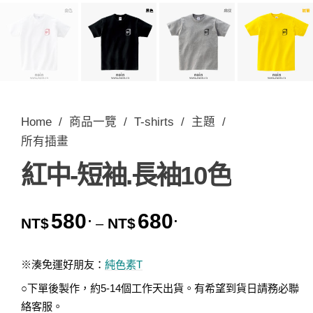
Home
/
商品一覽
/
T-shirts
/
主題
/
所有插畫
紅中-短袖.長袖10色
580
680
.
.
價格範圍：NT$580. 到 
NT$
NT$
–
※湊免運好朋友：
純色素T
○下單後製作，約5-14個工作天出貨。有希望到貨日請務必聯
絡客服。