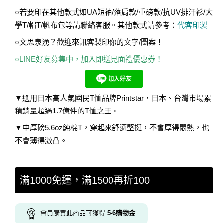
○若要印在其他款式如UA短袖/落肩款/重磅款/抗UV排汗衫/大
學T/帽T/帆布包等請聯絡客服。其他款式請參考：
代客印製
○文思泉湧？歡迎來訊客製印你的文字/圖案！
○LINE好友募集中，加入即送見面禮優惠券！
▼選用日本高人氣國民T恤品牌Printstar，日本、台灣市場累
積銷量超過1.7億件的T恤之王。
▼中厚磅5.6oz純棉T，穿起來舒適堅挺，不會厚得悶熱，也
不會薄得激凸。
滿1000免運，滿1500再折100
會員購買此商品可獲得
5-6
購物金