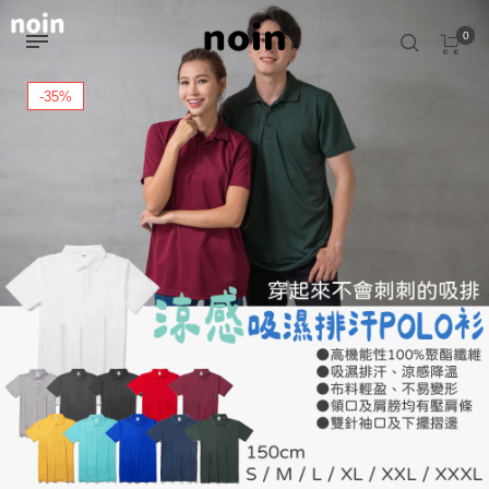
0
-35%