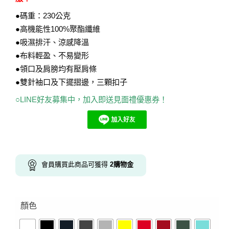
●碼重：230公克
●高機能性100%聚酯纖維
●吸濕排汗、涼感降溫
●布料輕盈、不易變形
●領口及肩膀均有壓肩條
●雙針袖口及下擺摺邊，三顆扣子
○LINE好友募集中，加入即送見面禮優惠券！
會員購買此商品可獲得
2
購物金
顏色