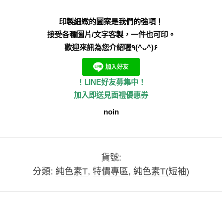
印製細緻的圖案是我們的強項！
接受各種圖片/文字客製，一件也可印。
歡迎來訊為您介紹喔٩(^ᴗ^)۶
！LINE好友募集中！
加入即送見面禮優惠券
noin
貨號:
分類:
純色素T
,
特價專區
,
純色素T(短袖)