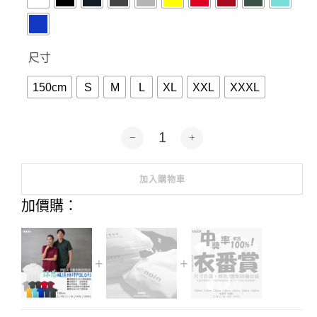
尺寸
150cm
S
M
L
XL
XXL
XXXL
純色素T-涼感吸濕排汗POLO衫-11色 
加入購物車
Alternative:
加價購：