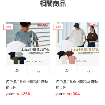
相關商品
-30%
-20%
純色素T-5.6oz圓領口袋短
純色素T-5.6oz圓領落肩短
袖-5色
袖-5色
266
304
.
.
原始價格：NT$380.。
目前價格：NT$266.。
原始價格：NT$380.。
目前價格：NT$
.
.
380
NT$
380
NT$
NT$
NT$