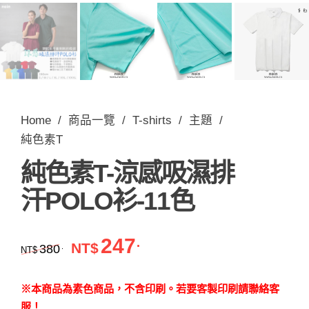
Home
/
商品一覽
/
T-shirts
/
主題
/
純色素T
純色素T-涼感吸濕排
汗POLO衫-11色
247
.
原始價格：NT$380.。
目前價格：NT$247.。
NT$
380
.
NT$
※本商品為素色商品，不含印刷。若要客製印刷請聯絡客
服！