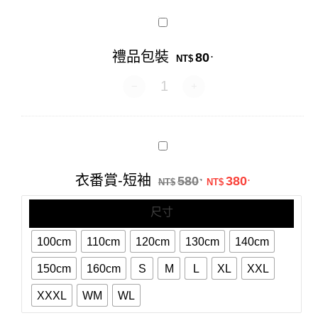
禮
品
包
禮品包裝
80
.
裝
NT$
禮品包裝 數量
衣
番
賞-
原始價格：NT$58
目前價格：N
衣番賞-短袖
580
380
.
.
短
NT$
NT$
袖
尺寸
100cm
110cm
120cm
130cm
140cm
150cm
160cm
S
M
L
XL
XXL
XXXL
WM
WL