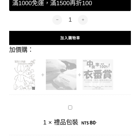
滿1000免運，滿1500再折100
著色畫-南洋大兜蟲 數量
加入購物車
Alternative:
加價購：
禮
品
包
1
×
禮品包裝
80
.
裝
NT$