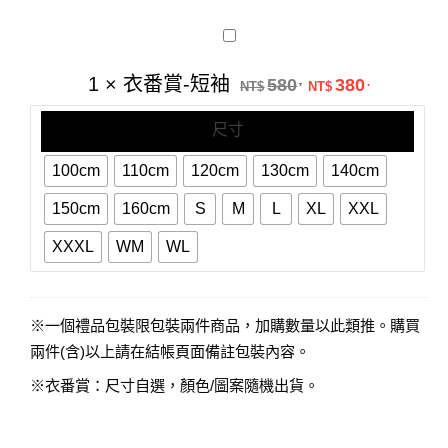
衣
番
賞-
原始價格：NT$5
目前價格：
1
×
衣番賞-短袖
580
380
.
.
短
NT$
NT$
袖
尺寸
100cm
110cm
120cm
130cm
140cm
150cm
160cm
S
M
L
XL
XXL
XXXL
WM
WL
※一個禮品包裝限包裝兩件商品，加購數量以此類推。購買
兩件(含)以上請在結帳頁面備註包裝內容。
※衣番賞：尺寸自選，顏色/圖案隨機出貨。