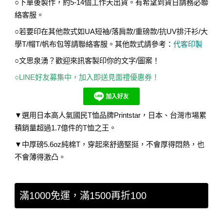
○下單後製作，約5-14個工作天出貨。有希望到貨日請務必聯
絡客服。
○若要印在其他款式如UA短袖/落肩款/重磅款/抗UV排汗衫/大
學T/帽T/帆布包等請聯絡客服。其他款式請參考：
代客印製
○文思泉湧？歡迎來訊客製印你的文字/圖案！
○LINE好友募集中，加入即送見面禮優惠券！
▼選用日本高人氣國民T恤品牌Printstar，日本、台灣市場累
積銷量超過1.7億件的T恤之王。
▼中厚磅5.6oz純棉T，穿起來舒適堅挺，不會厚得悶熱，也
不會薄得激凸。
滿1000免運，滿1500再折100