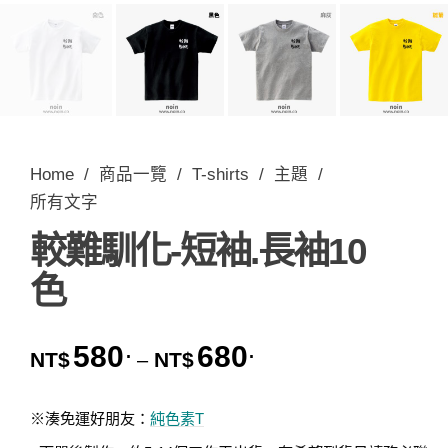
Home
/
商品一覽
/
T-shirts
/
主題
/
所有文字
較難馴化-短袖.長袖10
色
580
680
.
.
價格範圍：NT$580. 到 
NT$
NT$
–
※湊免運好朋友：
純色素T