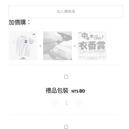
加入購物車
Alternative:
加價購：
禮
品
包
禮品包裝
80
.
裝
NT$
禮品包裝 數量
衣