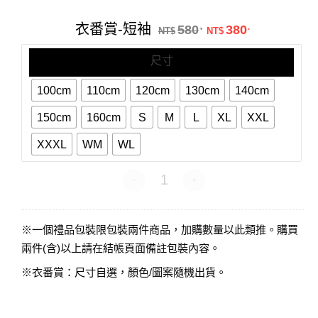
番
賞-
原始價格：NT$58
目前價格：N
衣番賞-短袖
580
380
.
.
短
NT$
NT$
袖
尺寸
100cm
110cm
120cm
130cm
140cm
150cm
160cm
S
M
L
XL
XXL
XXXL
WM
WL
衣番賞-短袖 數量
※一個禮品包裝限包裝兩件商品，加購數量以此類推。購買
兩件(含)以上請在結帳頁面備註包裝內容。
※衣番賞：尺寸自選，顏色/圖案隨機出貨。