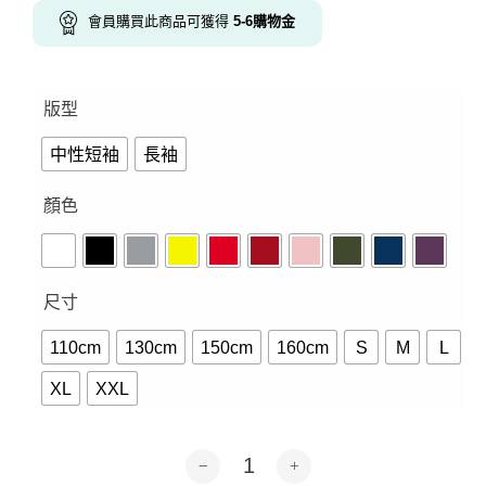
會員購買此商品可獲得
5-6
購物金
版型
中性短袖
長袖
顏色
尺寸
110cm
130cm
150cm
160cm
S
M
L
XL
XXL
較難馴化-短袖.長袖10色 數量