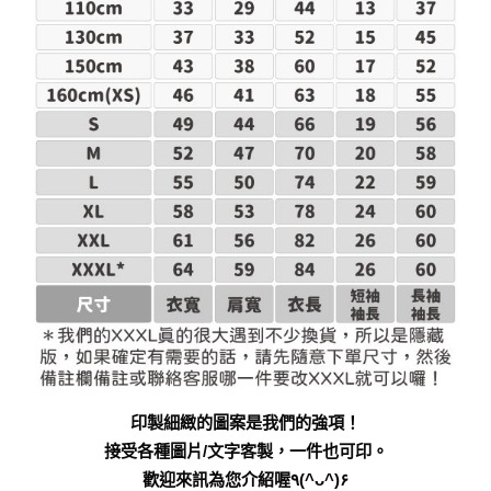
印製細緻的圖案是我們的強項！
接受各種圖片/文字客製，一件也可印。
歡迎來訊為您介紹喔٩(^ᴗ^)۶