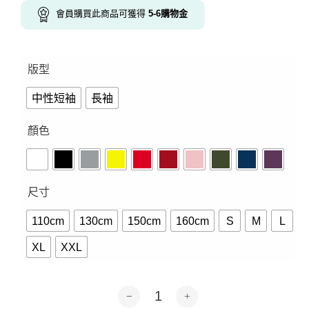
會員購買此商品可獲得
5-6
購物金
版型
中性短袖
長袖
顏色
尺寸
110cm
130cm
150cm
160cm
S
M
L
XL
XXL
這是一件衣服-短袖.長袖10色 數量