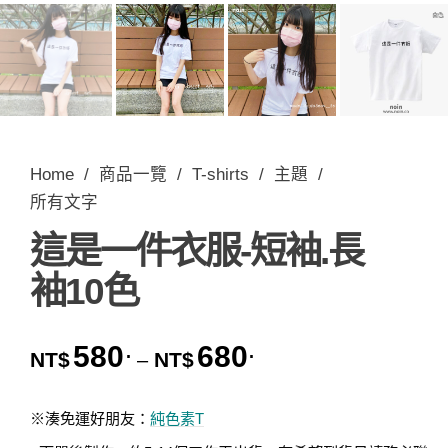
Home
/
商品一覽
/
T-shirts
/
主題
/
所有文字
這是一件衣服-短袖.長
袖10色
580
680
.
.
價格範圍：NT$580. 到 
NT$
NT$
–
※湊免運好朋友：
純色素T