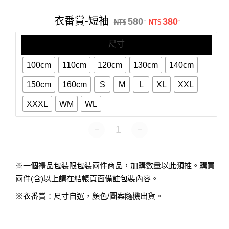
番
賞-
原始價格：NT$58
目前價格：N
衣番賞-短袖
580
380
.
.
短
NT$
NT$
袖
尺寸
100cm
110cm
120cm
130cm
140cm
150cm
160cm
S
M
L
XL
XXL
XXXL
WM
WL
衣番賞-短袖 數量
※一個禮品包裝限包裝兩件商品，加購數量以此類推。購買
兩件(含)以上請在結帳頁面備註包裝內容。
※衣番賞：尺寸自選，顏色/圖案隨機出貨。