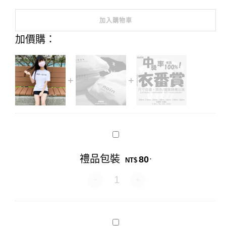
加入購物車
Alternative:
加價購：
禮
品
包
禮品包裝
80
.
裝
NT$
禮品包裝 數量
衣