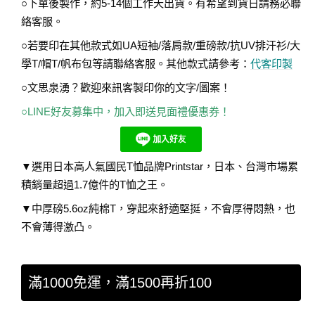
○下單後製作，約5-14個工作天出貨。有希望到貨日請務必聯
絡客服。
○若要印在其他款式如UA短袖/落肩款/重磅款/抗UV排汗衫/大
學T/帽T/帆布包等請聯絡客服。其他款式請參考：
代客印製
○文思泉湧？歡迎來訊客製印你的文字/圖案！
○LINE好友募集中，加入即送見面禮優惠券！
▼選用日本高人氣國民T恤品牌Printstar，日本、台灣市場累
積銷量超過1.7億件的T恤之王。
▼中厚磅5.6oz純棉T，穿起來舒適堅挺，不會厚得悶熱，也
不會薄得激凸。
滿1000免運，滿1500再折100