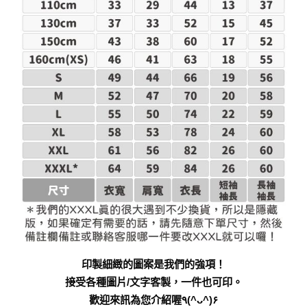
印製細緻的圖案是我們的強項！
接受各種圖片/文字客製，一件也可印。
歡迎來訊為您介紹喔٩(^ᴗ^)۶