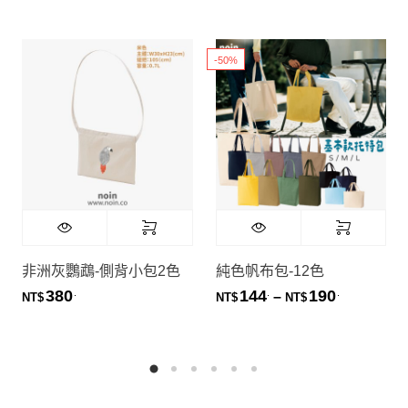
-50%
非洲灰鸚鵡-側背小包2色
純色帆布包-12色
380
144
190
.
.
.
價格範圍：NT
–
NT$
NT$
NT$