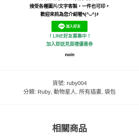
接受各種圖片/文字客製，一件也可印。
歡迎來訊為您介紹喔٩(^ᴗ^)۶
！LINE好友募集中！
加入即送見面禮優惠券
noin
貨號:
ruby004
分類:
Ruby
,
動物星人
,
所有插畫
,
袋包
相關商品