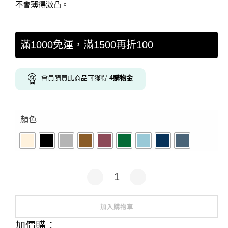
不會薄得激凸。
滿1000免運，滿1500再折100
會員購買此商品可獲得
4
購物金
顏色
非洲灰鸚鵡-帆布包9色 數量
加入購物車
Alternative:
加價購：