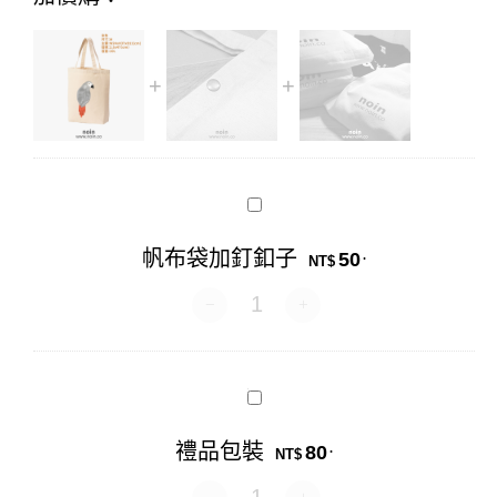
帆
布
袋
帆布袋加釘釦子
50
.
加
NT$
釘
帆布袋加釘釦子 數量
釦
子
禮
品
包
禮品包裝
80
.
裝
NT$
禮品包裝 數量