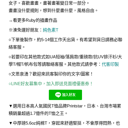
女子。喜歡畫畫，畫著畫著變日常一部分。
畫畫沒什麼規則，想到什麼畫什麼，風格自由。
→看更多Ruby的
插畫作品
※湊免運好朋友：
純色素T
○下單後製作，約5-14個工作天出貨。有希望到貨日請務必聯
絡客服。
○若要印在其他款式如UA短袖/落肩款/重磅款/抗UV排汗衫/大
學T/帽T/帆布包等請聯絡客服。其他款式請參考：
代客印製
○文思泉湧？歡迎來訊客製印你的文字/圖案！
○LINE好友募集中，加入即送見面禮優惠券！
▼選用日本高人氣國民T恤品牌Printstar，日本、台灣市場累
積銷量超過1.7億件的T恤之王。
▼中厚磅5.6oz純棉T，穿起來舒適堅挺，不會厚得悶熱，也