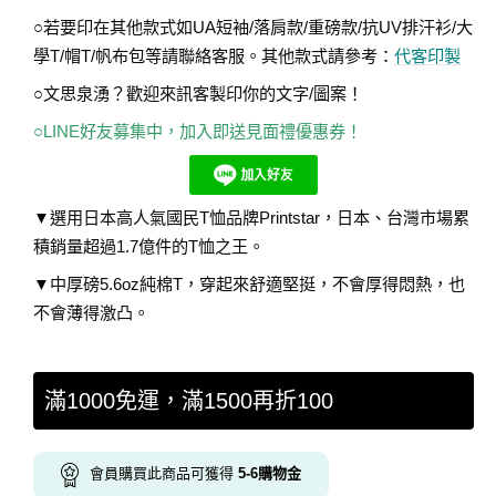
○若要印在其他款式如UA短袖/落肩款/重磅款/抗UV排汗衫/大
學T/帽T/帆布包等請聯絡客服。其他款式請參考：
代客印製
○文思泉湧？歡迎來訊客製印你的文字/圖案！
○LINE好友募集中，加入即送見面禮優惠券！
▼選用日本高人氣國民T恤品牌Printstar，日本、台灣市場累
積銷量超過1.7億件的T恤之王。
▼中厚磅5.6oz純棉T，穿起來舒適堅挺，不會厚得悶熱，也
不會薄得激凸。
滿1000免運，滿1500再折100
會員購買此商品可獲得
5-6
購物金