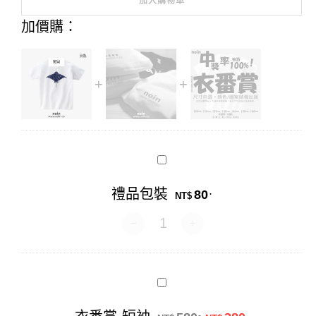
加入購物車
Alternative:
加價購：
禮
品
包
禮品包裝
80
.
裝
NT$
禮品包裝 數量
衣
番
賞-
原始價格：NT$58
目前價格：N
.
.