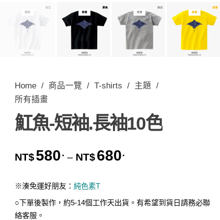
Home
/
商品一覽
/
T-shirts
/
主題
/
所有插畫
魟魚-短袖.長袖10色
580
680
.
.
價格範圍：NT$580. 到 
NT$
NT$
–
※湊免運好朋友：
純色素T
○下單後製作，約5-14個工作天出貨。有希望到貨日請務必聯
絡客服。