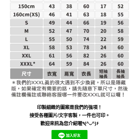
印製細緻的圖案是我們的強項！
接受各種圖片/文字客製，一件也可印。
歡迎來訊為您介紹喔٩(^ᴗ^)۶