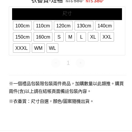
衣番賞-短袖
580
380
短
NT$
NT$
袖
尺寸
100cm
110cm
120cm
130cm
140cm
150cm
160cm
S
M
L
XL
XXL
XXXL
WM
WL
衣番賞-短袖 數量
※一個禮品包裝限包裝兩件商品，加購數量以此類推。購買
兩件(含)以上請在結帳頁面備註包裝內容。
※衣番賞：尺寸自選，顏色/圖案隨機出貨。