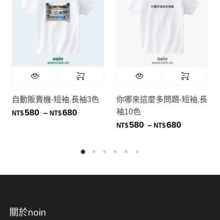
自動販賣機-短袖.長袖3色
你哪來這麼多問題-短袖.長
袖10色
580
680
.
.
價格範圍：NT$580. 到 NT$680.
–
NT$
NT$
580
680
.
.
價格範圍：NT
–
NT$
NT$
關於noin