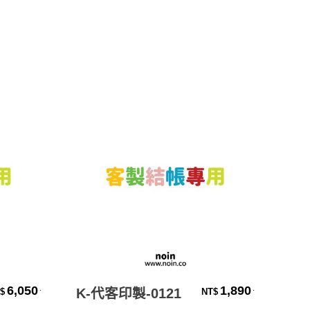
加入購物車
6,050
1,890
.
.
K-代客印製-0121
Su
$
NT$