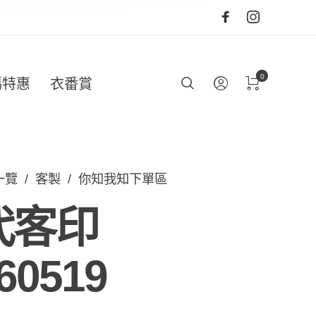
0
碼特惠
衣番賞
一覽
/
客製
/
你知我知下單區
代客印
60519