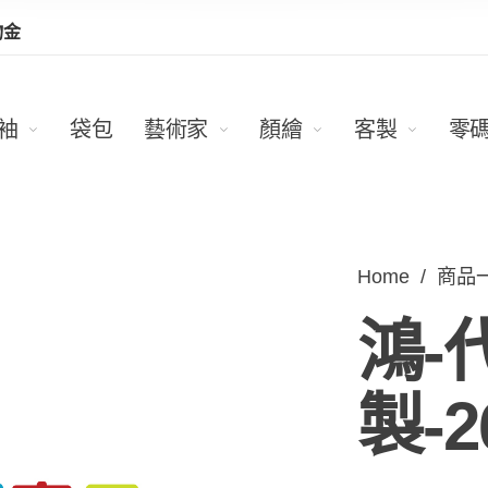
物金
袖
袋包
藝術家
顏繪
客製
零
Home
/
商品
鴻-
製-2