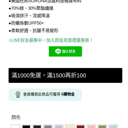
●美國杜邦SORONA涼感科技親膚布料
●70%棉、30%聚酯纖維
●吸濕排汗、涼感降溫
●防曬係數UPF50+
●柔軟舒適、抗皺不易變形
○LINE好友募集中，加入即送見面禮優惠券！
滿1000免運，滿1500再折100
會員購買此商品可獲得
6
購物金
顏色