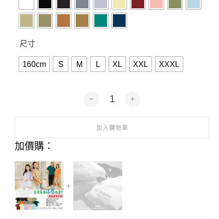
尺寸
160cm
S
M
L
XL
XXL
XXXL
6.8oz重磅落肩涼感抗菌T客製-16色 數
加入購物車
Alternative:
加價購：