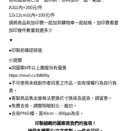
A3以內+200元/件
12x12cm以內+100元/件
請將商品和加印費一起加到購物車一起結帳，加印費看要
加印幾件數量就選多少
▼
●印製前確認排版
小提醒
●同圖案6件以上團服另有優惠
https://reurl.cc/bllM6y
●不可使用未經創作者同意之作品，如有侵權行為自行負
責。
●客製商品售出後無法更換尺寸換貨及退貨，請留意。
●免費去背、調整明暗對比、裁切。
●去背PNG檔、寬40cm、300ppi為佳。
印製細緻的圖案是我們的強項！
接受各種圖片/文字客製，一件也可印。