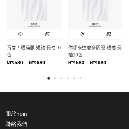
青春！體操服-短袖.長袖10
你哪來這麼多問題-短袖.長
色
袖10色
580
680
580
680
.
.
.
.
價格範圍：NT$580. 到 NT$680.
價格範圍：NT
–
–
NT$
NT$
NT$
NT$
關於noin
聯絡我們