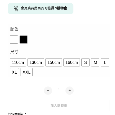
會員購買此商品可獲得
5
購物金
顏色
尺寸
110cm
130cm
150cm
160cm
S
M
L
XL
XXL
achin-看不清聽不懂說不明-短袖2色 數
加入購物車
Alternative: