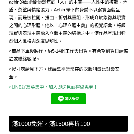
achin的藝術關懷聚焦於「人」的本質——人性中的複雜、矛
盾、慾望與情緒張力。Achin 筆下的身體不以寫實面貌呈
現，而是被拉開、扭曲、折射與重組，形成介於象徵與現實
之間的心理形體。他以「心理立體主義」的視覺語彙，將超
現實與表現主義融入立體主義的結構之中，使作品呈現出強
烈個人風格與深度思辨性。
○商品下單後製作，約5-14個工作天出貨。有希望到貨日請備
註或聯絡客服。
○尺寸表請見下方。建議拿平常常穿的衣服測量比對最安
全。
○LINE好友募集中，加入即送見面禮優惠券！
滿1000免運，滿1500再折100