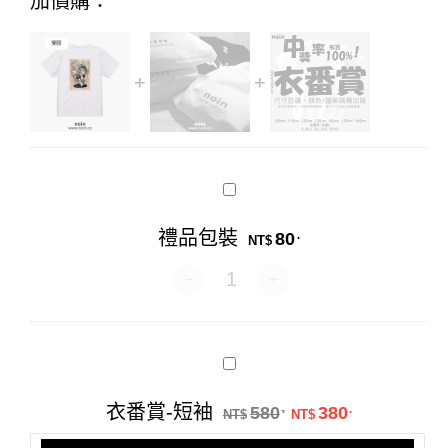
加價購：
禮
品
包
禮品包裝
80
.
裝
NT$
禮品包裝 數量
衣
番
賞-
原始價格：NT$58
目前價格：N
衣番賞-短袖
580
380
.
.
短
NT$
NT$
袖