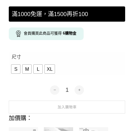
滿1000免運，滿1500再折100
會員購買此商品可獲得
6
購物金
尺寸
S
M
L
XL
aoi-来るのか来ないのか-寬版落肩短袖
加入購物車
Alternative:
加價購：