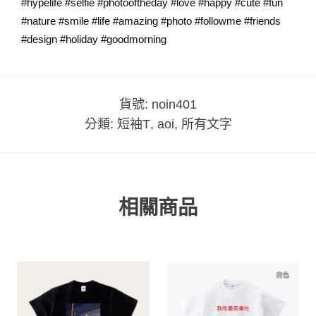
#hypelife #selfie #photooftheday #love #happy #cute #fun
#nature #smile #life #amazing #photo #followme #friends
#design #holiday #goodmorning
貨號:
noin401
分類:
短袖T
,
aoi
,
所有文字
相關商品