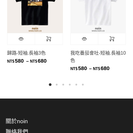
歸路-短袖.長袖3色
我吃番茄會吐-短袖.長袖10
色
580
680
.
.
價格範圍：NT$580. 到 NT$680.
–
NT$
NT$
580
680
.
.
價格範圍：NT
–
NT$
NT$
關於noin
聯絡我們