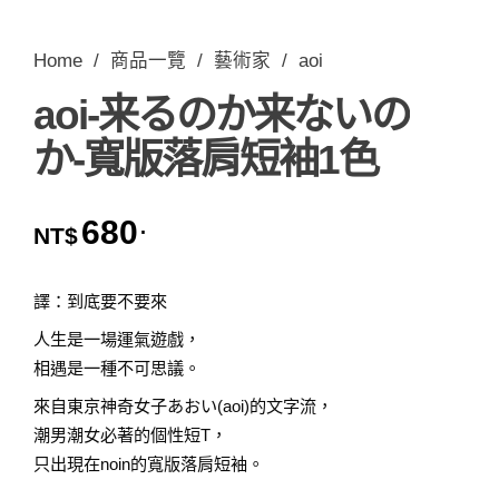
Home
/
商品一覽
/
藝術家
/
aoi
aoi-来るのか来ないの
か-寬版落肩短袖1色
680
.
NT$
譯：到底要不要來
人生是一場運氣遊戲，
相遇是一種不可思議。
來自東京神奇女子あおい(aoi)的文字流，
潮男潮女必著的個性短T，
只出現在noin的寬版落肩短袖。