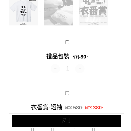
禮
品
包
禮品包裝
80
.
裝
NT$
禮品包裝 數量
衣
番
賞-
原始價格：NT$58
目前價格：N
衣番賞-短袖
580
380
.
.
短
NT$
NT$
袖
尺寸