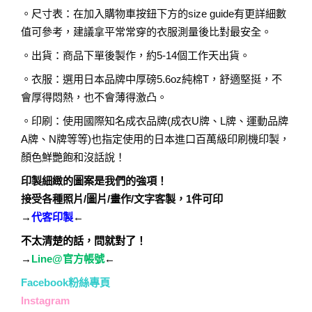
。尺寸表：在加入購物車按鈕下方的size guide有更詳細數
值可參考，建議拿平常常穿的衣服測量後比對最安全。
。出貨：商品下單後製作，約5-14個工作天出貨。
。衣服：選用日本品牌中厚磅5.6oz純棉T，舒適堅挺，不
會厚得悶熱，也不會薄得激凸。
。印刷：使用國際知名成衣品牌(成衣U牌、L牌、運動品牌
A牌、N牌等等)也指定使用的日本進口百萬級印刷機印製，
顏色鮮艷飽和沒話說！
印製細緻的圖案是我們的強項！
接受各種照片/圖片/畫作/文字客製，1件可印
→
代客印製
←
不太清楚的話，問就對了！
→
Line@官方帳號
←
Facebook粉絲專頁
Instagram