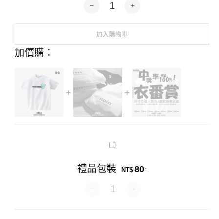
Bronty-kha-tshng tsiūnn(屁股癢)-短
加入購物車
Alternative:
加價購：
禮
品
包
禮品包裝
80
.
裝
NT$
禮品包裝 數量