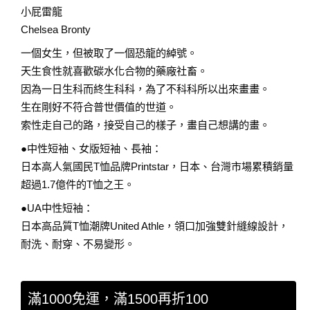
小屁雷龍
Chelsea Bronty
一個女生，但被取了一個恐龍的綽號。
天生食性就喜歡碳水化合物的藥廠社畜。
因為一日生科而終生科科，為了不科科所以出來畫畫。
生在剛好不符合普世價值的世道。
索性走自己的路，接受自己的樣子，畫自己想講的畫。
●中性短袖、女版短袖、長袖：
日本高人氣國民T恤品牌Printstar，日本、台灣市場累積銷量
超過1.7億件的T恤之王。
●UA中性短袖：
日本高品質T恤潮牌United Athle，領口加強雙針縫線設計，
耐洗、耐穿、不易變形。
滿1000免運，滿1500再折100