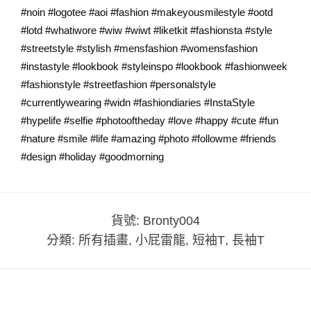
#noin #logotee #aoi #fashion #makeyousmilestyle #ootd
#lotd #whatiwore #wiw #wiwt #liketkit #fashionsta #style
#streetstyle #stylish #mensfashion #womensfashion
#instastyle #lookbook #styleinspo #lookbook #fashionweek
#fashionstyle #streetfashion #personalstyle
#currentlywearing #widn #fashiondiaries #InstaStyle
#hypelife #selfie #photooftheday #love #happy #cute #fun
#nature #smile #life #amazing #photo #followme #friends
#design #holiday #goodmorning
貨號:
Bronty004
分類:
所有插畫
,
小屁雷龍
,
短袖T
,
長袖T