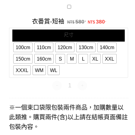
衣
番
賞-
原始價格：NT$58
目前價格：N
衣番賞-短袖
580
380
.
.
短
NT$
NT$
袖
尺寸
100cm
110cm
120cm
130cm
140cm
150cm
160cm
S
M
L
XL
XXL
XXXL
WM
WL
衣番賞-短袖 數量
※一個束口袋限包裝兩件商品，加購數量以
此類推。購買兩件(含)以上請在結帳頁面備註
包裝內容。