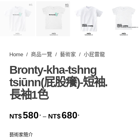
Home
/
商品一覽
/
藝術家
/
小屁雷龍
Bronty-kha-tshng
tsiūnn(屁股癢)-短袖.
長袖1色
580
680
.
.
價格範圍：NT$580. 到 
NT$
NT$
–
藝術家簡介