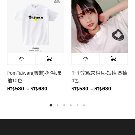
fromTaiwan(鳳梨)-短袖.長
千里宗親來相見-短袖.長袖
袖10色
4色
580
680
580
680
.
.
.
.
價格範圍：NT$580. 到 NT$680.
價格範圍：NT
–
–
NT$
NT$
NT$
NT$