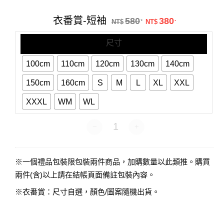
番
賞-
原始價格：NT$58
目前價格：N
衣番賞-短袖
580
380
.
.
短
NT$
NT$
袖
尺寸
100cm
110cm
120cm
130cm
140cm
150cm
160cm
S
M
L
XL
XXL
XXXL
WM
WL
衣番賞-短袖 數量
※一個禮品包裝限包裝兩件商品，加購數量以此類推。購買
兩件(含)以上請在結帳頁面備註包裝內容。
※衣番賞：尺寸自選，顏色/圖案隨機出貨。