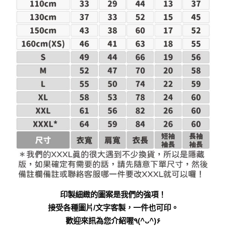
印製細緻的圖案是我們的強項！
接受各種圖片/文字客製，一件也可印。
歡迎來訊為您介紹喔٩(^ᴗ^)۶