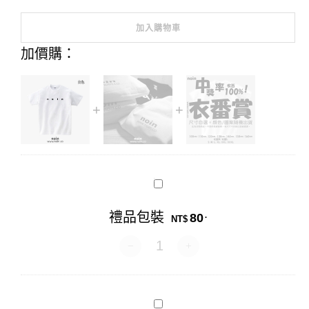
加入購物車
Alternative:
加價購：
禮
品
包
禮品包裝
80
.
裝
NT$
禮品包裝 數量
衣