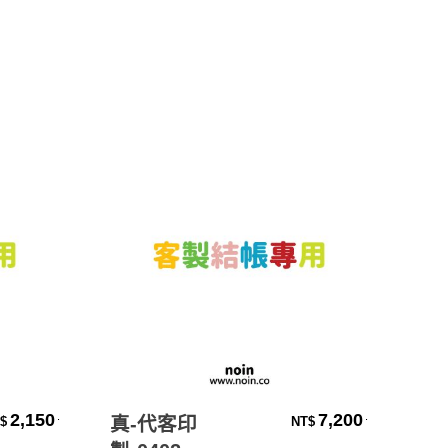
加入購物車
2,150
7,200
.
.
真-代客印
wa
$
NT$