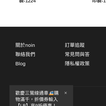
製-1224
印製-1
關於noin
訂單追蹤
聯絡我們
常見問與答
Blog
隱私權政策
歡慶三鶯線通車
購
物滿千，折價券輸入
【LB】享9折優惠！