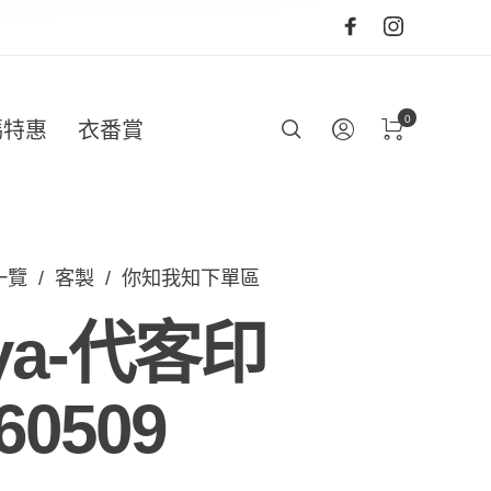
0
碼特惠
衣番賞
一覽
/
客製
/
你知我知下單區
nya-代客印
60509