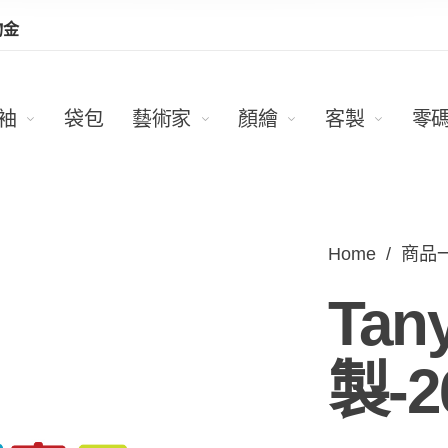
物金
袖
袋包
藝術家
顏繪
客製
零
Home
/
商品
Ta
製-2